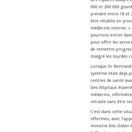
000 et 200 000 gourd
prendre entre 18 et 
être rétablis en prior
médecine interne. « 
pourrons entrer dan
pour offrir les servi
de remettre progress
malgré les lourdes c
Lorsque Dr Bertrand S
système était déjà 
centres de santé ava
Des hôpitaux étaient
médecins, infirmières
retraite sans être r
C’est dans cette sit
réformes, avec l’app
ministre Alix Didier F