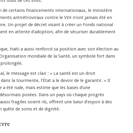
ts issus de ces sites.
 de certains financements internationaux, le ministère
ements antirétroviraux contre le VIH n’ont jamais été en
oire. Un projet de décret visant à créer un Fonds national
ent en attente d’adoption, afin de sécuriser durablement
que, Haïti a aussi renforcé sa position avec son élection au
l’Organisation mondiale de la Santé, un symbole fort dans
 prolongée.
l, le message est clair : « La santé est un droit
ns la tourmente, l’État a le devoir de le garantir. » Il
e a été rude, mais estime que les bases d’une
 désormais posées. Dans un pays où chaque progrès
aussi fragiles soient-ils, offrent une lueur d’espoir à des
n quête de soins et de dignité.
erre