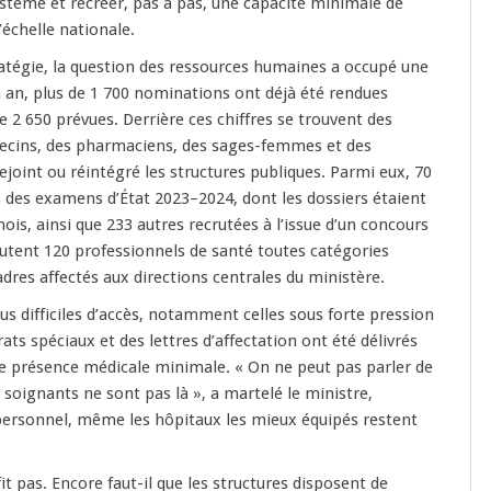
stème et recréer, pas à pas, une capacité minimale de
’échelle nationale.
atégie, la question des ressources humaines a occupé une
n an, plus de 1 700 nominations ont déjà été rendues
de 2 650 prévues. Derrière ces chiffres se trouvent des
decins, des pharmaciens, des sages-femmes et des
ejoint ou réintégré les structures publiques. Parmi eux, 70
s des examens d’État 2023–2024, dont les dossiers étaient
ois, ainsi que 233 autres recrutées à l’issue d’un concours
joutent 120 professionnels de santé toutes catégories
dres affectés aux directions centrales du ministère.
us difficiles d’accès, notamment celles sous forte pression
rats spéciaux et des lettres d’affectation ont été délivrés
ne présence médicale minimale. « On ne peut pas parler de
es soignants ne sont pas là », a martelé le ministre,
personnel, même les hôpitaux les mieux équipés restent
it pas. Encore faut-il que les structures disposent de