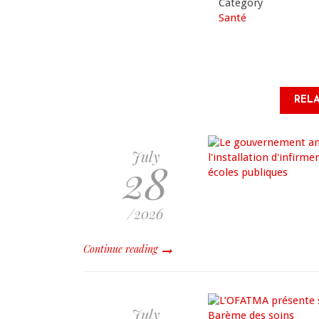
Category
Santé
RELA
July
28
/2026
Continue reading
July