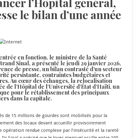
ncer l’Hôpital général,
esse le bilan d’une année
ntrée en fonction, le ministre de la Santé
rand Sinal, a présenté le jeudi 29 janvier 2026,
rence de presse, un bilan contrasté d’un secteur
rité persistante, contraintes budgétaires et
res. Au cœur des échanges, la relocalisation
e de l’Hôpital de l’Université d’État d’Haïti, un
ique pour le rétablissement des principaux
iers dans la capitale.
rès de 15 millions de gourdes sont mobilisés pour la
ement des locaux devant accueillir provisoirement
ne opération rendue complexe par l’insécurité et la rareté
 Dr Sinal a précisé que le loyer mensuel oscille entre 100