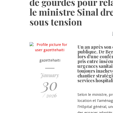
de gourdes pour rela
le ministre Sinal dr
sous tension
Un an après son e
publique, Dr Bert
lors d’une confé
gazettehaiti
pris entre insécu
urgences sanitai
toujours inachevé
January
chantier stratég
30
services hospital
/ 2026
Selon le ministre, p
location et l’aménag
l’Hôpital général, u
des espaces adaptés.