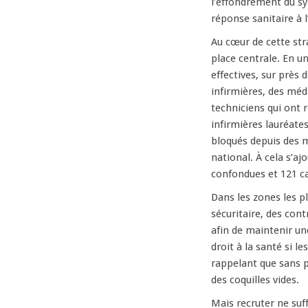
l’effondrement du sy
réponse sanitaire à l
Au cœur de cette str
place centrale. En u
effectives, sur près 
infirmières, des mé
techniciens qui ont r
infirmières lauréate
bloqués depuis des m
national. À cela s’a
confondues et 121 ca
Dans les zones les pl
sécuritaire, des cont
afin de maintenir u
droit à la santé si l
rappelant que sans 
des coquilles vides.
Mais recruter ne suff