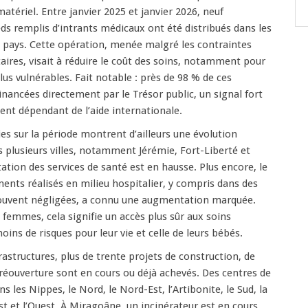
tériel. Entre janvier 2025 et janvier 2026, neuf
ds remplis d’intrants médicaux ont été distribués dans les
 pays. Cette opération, menée malgré les contraintes
taires, visait à réduire le coût des soins, notamment pour
lus vulnérables. Fait notable : près de 98 % de ces
inancées directement par le Trésor public, un signal fort
nt dépendant de l’aide internationale.
ies sur la période montrent d’ailleurs une évolution
plusieurs villes, notamment Jérémie, Fort-Liberté et
ation des services de santé est en hausse. Plus encore, le
nts réalisés en milieu hospitalier, y compris dans des
souvent négligées, a connu une augmentation marquée.
emmes, cela signifie un accès plus sûr aux soins
ins de risques pour leur vie et celle de leurs bébés.
frastructures, plus de trente projets de construction, de
 réouverture sont en cours ou déjà achevés. Des centres de
s les Nippes, le Nord, le Nord-Est, l’Artibonite, le Sud, la
st et l’Ouest. À Miragoâne, un incinérateur est en cours