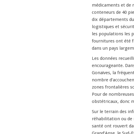
médicaments et de ma
conteneurs de 40 pie
dix départements du
logistiques et sécuri
les populations les p
fournitures ont été f
dans un pays largeme
Les données recueill
encourageante. Dans 
Gonaïves, la fréquent
nombre d’accoucheme
zones frontalières 
Pour de nombreuses f
obstétricaux, donc mo
Sur le terrain des in
réhabilitation ou de
santé ont rouvert dan
Grand’Anse, le Sud-E