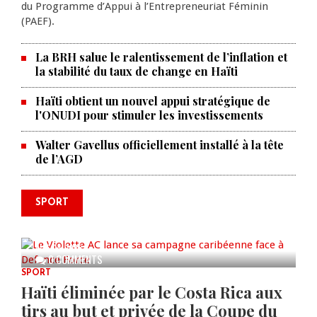
du Programme d’Appui à l’Entrepreneuriat Féminin
(PAEF).
La BRH salue le ralentissement de l’inflation et
la stabilité du taux de change en Haïti
Haïti obtient un nouvel appui stratégique de
l'ONUDI pour stimuler les investissements
Walter Gavellus officiellement installé à la tête
de l’AGD
SPORT
Le Violette AC lance sa campagne
caribéenne face à Defence Force
AUG 04, 2026
0 COMMENTS
SPORT
Haïti éliminée par le Costa Rica aux
tirs au but et privée de la Coupe du