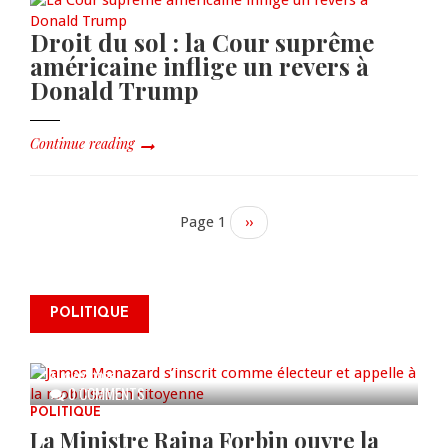
Droit du sol : la Cour suprême
américaine inflige un revers à
Donald Trump
Continue reading
Page 1
Next
››
page
James Monazard s’inscrit comme
POLITIQUE
électeur et appelle à la
mobilisation citoyenne
AUG 07, 2026
0 COMMENTS
POLITIQUE
La Ministre Raina Forbin ouvre la