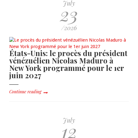
July
23
/2026
États-Unis: le procès du président
vénézuélien Nicolas Maduro à
New York programmé pour le 1er
juin 2027
Continue reading
July
12