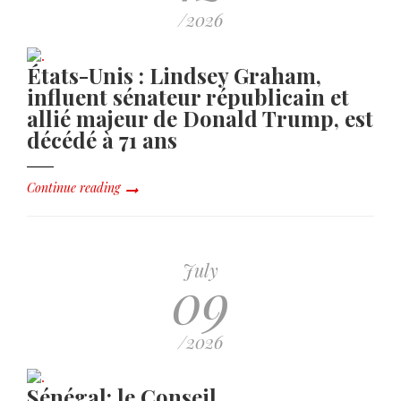
/2026
États-Unis : Lindsey Graham,
influent sénateur républicain et
allié majeur de Donald Trump, est
décédé à 71 ans
Continue reading
July
09
/2026
Sénégal: le Conseil