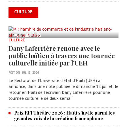
annonce des activités pour
commémorer le 235e
CULTURE
anniversaire de la cérémonie du
Bois Caïman
AUG 05, 2026
0 COMMENTS
CULTURE
Dany Laferrière renoue avec le
public haïtien à travers une tournée
culturelle initiée par l’UEH
POST ON
JUL 13, 2026
Le Rectorat de l’Université d’État d’Haïti (UEH) a
annoncé, dans une note publiée le dimanche 12 juillet, le
retour en Haïti de l’écrivain Dany Laferrière pour une
tournée culturelle de deux semai
Prix RFI Théâtre 2026 : Haïti s’invite parmi les
grandes voix de la création francophone