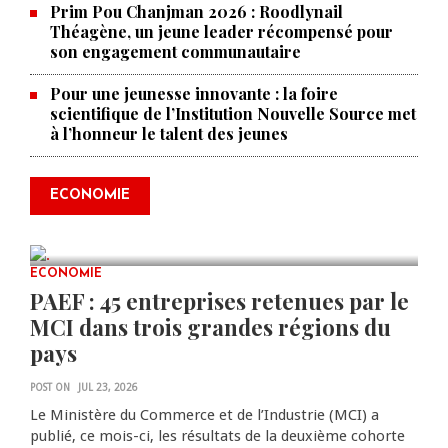
Prim Pou Chanjman 2026 : Roodlynail
Théagène, un jeune leader récompensé pour
son engagement communautaire
Pour une jeunesse innovante : la foire
scientifique de l’Institution Nouvelle Source met
à l’honneur le talent des jeunes
Produire le savoir pour
transformer Haïti : BRH lance la
2ᵉ édition de ses Journées
ECONOMIE
scientifiques
JUL 23, 2026
0 COMMENTS
ECONOMIE
PAEF : 45 entreprises retenues par le
MCI dans trois grandes régions du
pays
POST ON
JUL 23, 2026
Le Ministère du Commerce et de l’Industrie (MCI) a
publié, ce mois-ci, les résultats de la deuxième cohorte