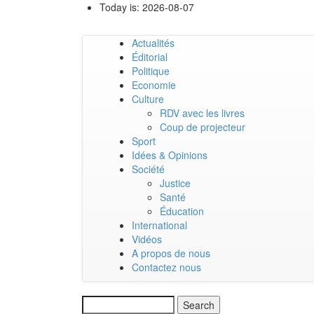
Skip
Today is:
2026-08-07
to
main
Actualités
content
Main
Éditorial
Politique
navigation
Economie
Culture
RDV avec les livres
Coup de projecteur
Sport
Idées & Opinions
Société
Justice
Santé
Éducation
International
Vidéos
A propos de nous
Contactez nous
Search