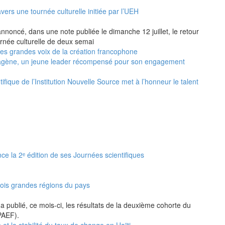
vers une tournée culturelle initiée par l’UEH
annoncé, dans une note publiée le dimanche 12 juillet, le retour
urnée culturelle de deux semai
 les grandes voix de la création francophone
agène, un jeune leader récompensé pour son engagement
ifique de l’Institution Nouvelle Source met à l’honneur le talent
nce la 2ᵉ édition de ses Journées scientifiques
rois grandes régions du pays
a publié, ce mois-ci, les résultats de la deuxième cohorte du
PAEF).
 et la stabilité du taux de change en Haïti