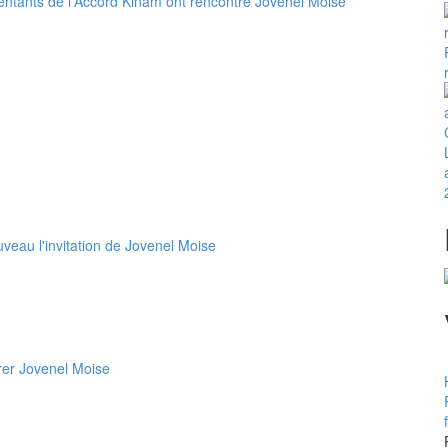
entants de l'Accord Kinam ont rencontré Jovenel Moise
uveau l'invitation de Jovenel Moise
trer Jovenel Moise