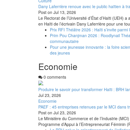
Culture
Dany Laferrière renoue avec le public haïtien à tra
Post on
Jul 13, 2026
Le Rectorat de l’Université d’État d’Haïti (UEH) a 
en Haïti de l’écrivain Dany Laferrière pour une to
Prix RFI Théâtre 2026 : Haïti s’invite parmi
Prim Pou Chanjman 2026 : Roodlynail Thé
communautaire
Pour une jeunesse innovante : la foire scient
des jeunes
Economie
0 comments
Produire le savoir pour transformer Haïti : BRH la
Jul 23, 2026
Economie
PAEF : 45 entreprises retenues par le MCI dans t
Post on
Jul 23, 2026
Le Ministère du Commerce et de l’Industrie (MCI) 
Programme d’Appui à l’Entrepreneuriat Féminin (
La BRH salue le ralentissement de l’inflation