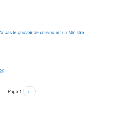
a pas le pouvoir de convoquer un Ministre
020
Page 1
Next
››
page