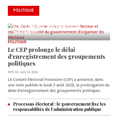
Alix Didier Fils-Aimé s’inscrit
POLITIQUE
comme électeur et réaffirme la
volonté du gouvernement
d’organiser les élections
0 COMMENTS
AUG 04, 2026
POLITIQUE
Le CEP prolonge le délai
d'enregistrement des groupements
politiques
POST ON
AUG 04, 2026
Le Conseil Électoral Provisoire (CEP) a annoncé, dans
une note publiée le lundi 3 août 2026, la prolongation du
délai d'enregistrement des groupements politiques.
Processus électoral : le gouvernement fixe les
responsabilités de l’administration publique