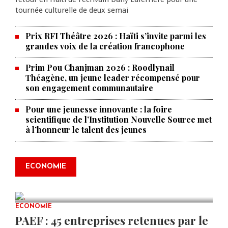
tournée culturelle de deux semai
Prix RFI Théâtre 2026 : Haïti s’invite parmi les
grandes voix de la création francophone
Prim Pou Chanjman 2026 : Roodlynail
Théagène, un jeune leader récompensé pour
son engagement communautaire
Pour une jeunesse innovante : la foire
scientifique de l’Institution Nouvelle Source met
à l’honneur le talent des jeunes
Produire le savoir pour
transformer Haïti : BRH lance la
2ᵉ édition de ses Journées
ECONOMIE
scientifiques
JUL 23, 2026
0 COMMENTS
ECONOMIE
PAEF : 45 entreprises retenues par le