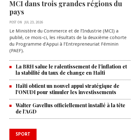
MCI dans trois grandes régions du
pays
POST ON
JUL 23, 2026
Le Ministère du Commerce et de l’Industrie (MCI) a
publié, ce mois-ci, les résultats de la deuxième cohorte
du Programme d’Appui à l’Entrepreneuriat Féminin
(PAEF).
La BRH salue le ralentissement de l’inflation et
la stabilité du taux de change en Haïti
Haïti obtient un nouvel appui stratégique de
l'ONUDI pour stimuler les investissements
Walter Gavellus officiellement installé à la tête
de l’AGD
SPORT
Le Violette AC lance sa campagne