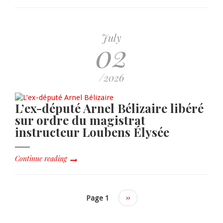
July
02
/2026
L’ex-député Arnel Bélizaire libéré
sur ordre du magistrat
instructeur Loubens Élysée
Continue reading
Page 1
Next
››
page