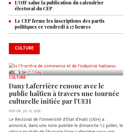
L’OIF salue la publication du calendrier
électoral du CEP
Le CEP ferme les inscriptions des partis
La Chambre de commerce et de
politiques ce vendredi à 17 heures
l'industrie haïtiano-africaine
annonce des activités pour
commémorer le 235e
CULTURE
anniversaire de la cérémonie du
Bois Caïman
AUG 05, 2026
0 COMMENTS
CULTURE
Dany Laferrière renoue avec le
public haïtien à travers une tournée
culturelle initiée par l’UEH
POST ON
JUL 13, 2026
Le Rectorat de l’Université d’État d’Haïti (UEH) a
annoncé, dans une note publiée le dimanche 12 juillet, le
retour en Haïti de l’écrivain Dany Laferrière pour une