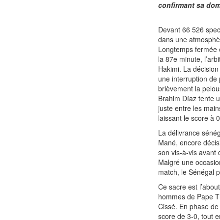
confirmant sa domi
Devant 66 526 spect
dans une atmosphèr
Longtemps fermée et
la 87e minute, l’ar
Hakimi. La décision
une interruption de
brièvement la pelou
Brahim Díaz tente u
juste entre les main
laissant le score à 
La délivrance sénéga
Mané, encore décisi
son vis-à-vis avant
Malgré une occasion
match, le Sénégal pa
Ce sacre est l’abou
hommes de Pape Thi
Cissé. En phase de 
score de 3-0, tout 