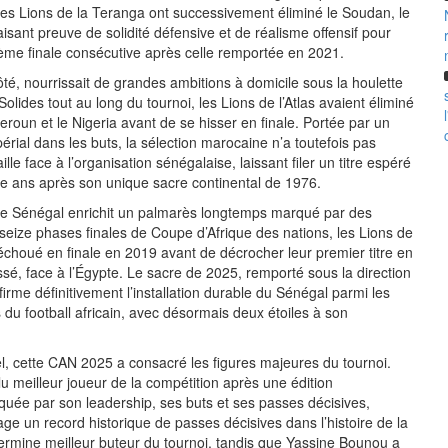
, les Lions de la Teranga ont successivement éliminé le Soudan, le
faisant preuve de solidité défensive et de réalisme offensif pour
ème finale consécutive après celle remportée en 2021.
té, nourrissait de grandes ambitions à domicile sous la houlette
olides tout au long du tournoi, les Lions de l’Atlas avaient éliminé
roun et le Nigeria avant de se hisser en finale. Portée par un
rial dans les buts, la sélection marocaine n’a toutefois pas
aille face à l’organisation sénégalaise, laissant filer un titre espéré
te ans après son unique sacre continental de 1976.
, le Sénégal enrichit un palmarès longtemps marqué par des
 seize phases finales de Coupe d’Afrique des nations, les Lions de
échoué en finale en 2019 avant de décrocher leur premier titre en
ssé, face à l’Égypte. Le sacre de 2025, remporté sous la direction
rme définitivement l’installation durable du Sénégal parmi les
du football africain, avec désormais deux étoiles à son
uel, cette CAN 2025 a consacré les figures majeures du tournoi.
u meilleur joueur de la compétition après une édition
quée par son leadership, ses buts et ses passes décisives,
ge un record historique de passes décisives dans l’histoire de la
rmine meilleur buteur du tournoi, tandis que Yassine Bounou a