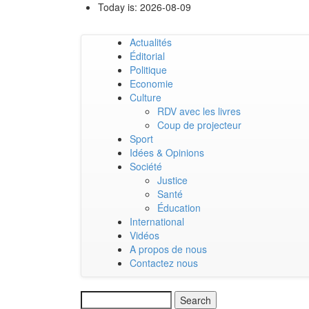
Skip
Today is:
2026-08-09
to
main
Actualités
content
Main
Éditorial
Politique
navigation
Economie
Culture
RDV avec les livres
Coup de projecteur
Sport
Idées & Opinions
Société
Justice
Santé
Éducation
International
Vidéos
A propos de nous
Contactez nous
Search