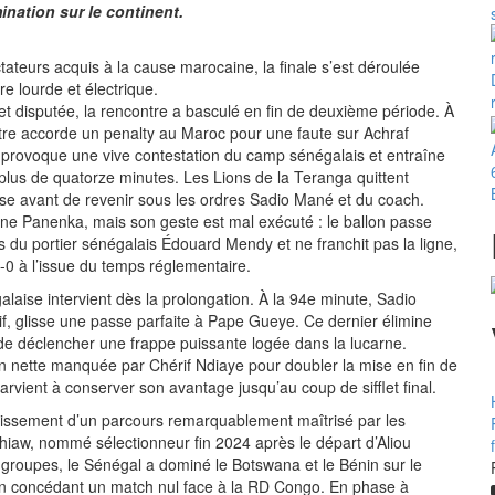
nation sur le continent.
ateurs acquis à la cause marocaine, la finale s’est déroulée
e lourde et électrique.
 disputée, la rencontre a basculé en fin de deuxième période. À
bitre accorde un penalty au Maroc pour une faute sur Achraf
 provoque une vive contestation du camp sénégalais et entraîne
 plus de quatorze minutes. Les Lions de la Teranga quittent
se avant de revenir sous les ordres Sadio Mané et du coach.
ne Panenka, mais son geste est mal exécuté : le ballon passe
s du portier sénégalais Édouard Mendy et ne franchit pas la ligne,
0-0 à l’issue du temps réglementaire.
laise intervient dès la prolongation. À la 94e minute, Sadio
f, glisse une passe parfaite à Pape Gueye. Ce dernier élimine
 de déclencher une frappe puissante logée dans la lucarne.
 nette manquée par Chérif Ndiaye pour doubler la mise en fin de
rvient à conserver son avantage jusqu’au coup de sifflet final.
tissement d’un parcours remarquablement maîtrisé par les
aw, nommé sélectionneur fin 2024 après le départ d’Aliou
groupes, le Sénégal a dominé le Botswana et le Bénin sur le
en concédant un match nul face à la RD Congo. En phase à