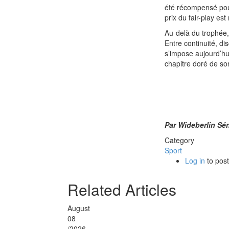
été récompensé pou
prix du fair-play e
Au-delà du trophée,
Entre continuité, di
s’impose aujourd’hu
chapitre doré de son
Par Wideberlin Sé
Category
Sport
Log in
to pos
Related Articles
August
08
/2026