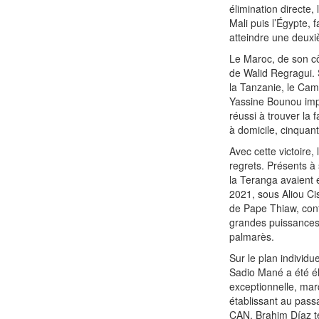
élimination directe
Mali puis l’Égypte, 
atteindre une deuxi
Le Maroc, de son cô
de Walid Regragui. S
la Tanzanie, le Came
Yassine Bounou impé
réussi à trouver la f
à domicile, cinquan
Avec cette victoire
regrets. Présents à
la Teranga avaient 
2021, sous Aliou Ci
de Pape Thiaw, confi
grandes puissances 
palmarès.
Sur le plan individ
Sadio Mané a été él
exceptionnelle, mar
établissant au passa
CAN. Brahim Díaz te