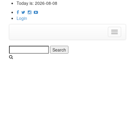
Skip
Today is:
2026-08-08
to
main
Login
content
Toggle
navigation
Search