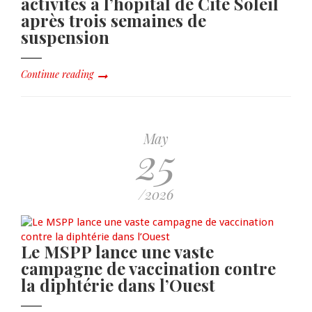
activités à l’hôpital de Cité Soleil
après trois semaines de
suspension
Continue reading
May
25
/2026
Le MSPP lance une vaste
campagne de vaccination contre
la diphtérie dans l’Ouest