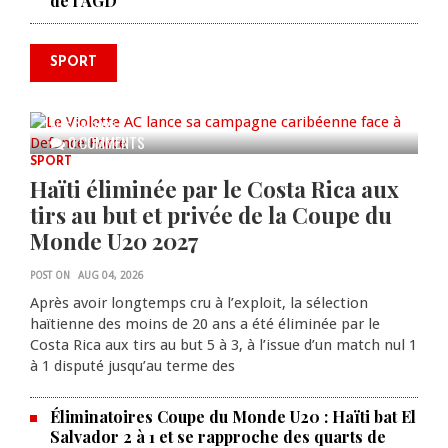
de l’AGD
SPORT
Le Violette AC lance sa campagne
caribéenne face à Defence Force
AUG 04, 2026
0 COMMENTS
SPORT
Haïti éliminée par le Costa Rica aux
tirs au but et privée de la Coupe du
Monde U20 2027
POST ON
AUG 04, 2026
Après avoir longtemps cru à l’exploit, la sélection
haïtienne des moins de 20 ans a été éliminée par le
Costa Rica aux tirs au but 5 à 3, à l’issue d’un match nul 1
à 1 disputé jusqu’au terme des
Éliminatoires Coupe du Monde U20 : Haïti bat El
Salvador 2 à 1 et se rapproche des quarts de