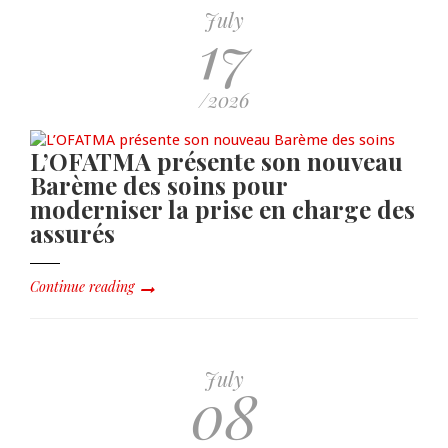
July
17
/2026
L’OFATMA présente son nouveau
Barème des soins pour
moderniser la prise en charge des
assurés
Continue reading
July
08