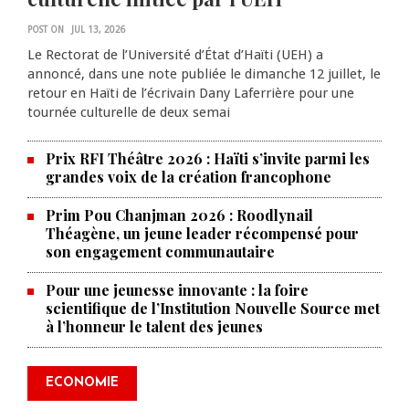
POST ON
JUL 13, 2026
Le Rectorat de l’Université d’État d’Haïti (UEH) a
annoncé, dans une note publiée le dimanche 12 juillet, le
retour en Haïti de l’écrivain Dany Laferrière pour une
tournée culturelle de deux semai
Prix RFI Théâtre 2026 : Haïti s’invite parmi les
grandes voix de la création francophone
Prim Pou Chanjman 2026 : Roodlynail
Théagène, un jeune leader récompensé pour
son engagement communautaire
Pour une jeunesse innovante : la foire
scientifique de l’Institution Nouvelle Source met
à l’honneur le talent des jeunes
Produire le savoir pour
transformer Haïti : BRH lance la
2ᵉ édition de ses Journées
ECONOMIE
scientifiques