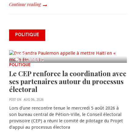
Continue reading
Dre Sandra Paulemon appelle à
mettre Haïti en « mode électoral
POLITIQUE
» à travers une vaste campagne
nationale de sensibilisation
AUG 06, 2026
0 COMMENTS
POLITIQUE
Le CEP renforce la coordination avec
ses partenaires autour du processus
électoral
POST ON
AUG 06, 2026
Lors d'une rencontre tenue le mercredi 5 août 2026 à
son bureau central de Pétion-Ville, le Conseil électoral
provisoire (CEP) a réuni le comité de pilotage du Projet
d'appui au processus électora