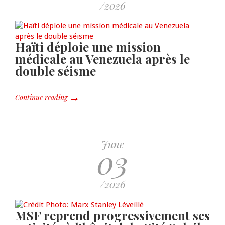
/2026
Haïti déploie une mission
médicale au Venezuela après le
double séisme
Continue reading
June
03
/2026
MSF reprend progressivement ses