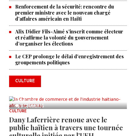
Renforcement de la sécurité: rencontre du
premier ministre avec le nouveau chargé
d’affaires américain en Haïti
Alix Didier Fils-Aimé s’inscrit comme électeur
et réaffirme la volonté du gouvernement
d’organiser les élections
La Chambre de commerce et de
Le CEP prolonge le délai d'enregistrement des
groupements politiques
l'industrie haïtiano-africaine
annonce des activités pour
commémorer le 235e
CULTURE
anniversaire de la cérémonie du
Bois Caïman
AUG 05, 2026
0 COMMENTS
CULTURE
Dany Laferrière renoue avec le
public haïtien à travers une tournée
culturelle initiée par l’UEH