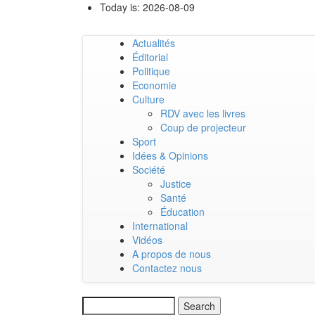
Skip
Today is:
2026-08-09
to
main
Actualités
content
Main
Éditorial
Politique
navigation
Economie
Culture
RDV avec les livres
Coup de projecteur
Sport
Idées & Opinions
Société
Justice
Santé
Éducation
International
Vidéos
A propos de nous
Contactez nous
Search