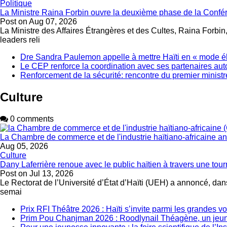
Politique
La Ministre Raina Forbin ouvre la deuxième phase de la Confér
Post on
Aug 07, 2026
La Ministre des Affaires Étrangères et des Cultes, Raina Forbin
leaders reli
Dre Sandra Paulemon appelle à mettre Haïti en « mode éle
Le CEP renforce la coordination avec ses partenaires aut
Renforcement de la sécurité: rencontre du premier ministr
Culture
0 comments
La Chambre de commerce et de l'industrie haïtiano-africaine 
Aug 05, 2026
Culture
Dany Laferrière renoue avec le public haïtien à travers une tour
Post on
Jul 13, 2026
Le Rectorat de l’Université d’État d’Haïti (UEH) a annoncé, dans
semai
Prix RFI Théâtre 2026 : Haïti s’invite parmi les grandes v
Prim Pou Chanjman 2026 : Roodlynail Théagène, un je