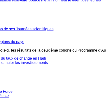
stitution Nouvelle Source met à l’honneur le talent des jeunes
ion de ses Journées scientifiques
régions du pays
mois-ci, les résultats de la deuxième cohorte du Programme d’Ap
té du taux de change en Haïti
 stimuler les investissements
Force