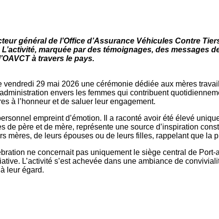
recteur général de l’Office d’Assurance Véhicules Contre Ti
n. L’activité, marquée par des témoignages, des messages 
l’OAVCT à travers le pays.
e vendredi 29 mai 2026 une cérémonie dédiée aux mères travaillan
 l’administration envers les femmes qui contribuent quotidienne
res à l’honneur et de saluer leur engagement.
rsonnel empreint d’émotion. Il a raconté avoir été élevé uniqu
les de père et de mère, représente une source d’inspiration cons
urs mères, de leurs épouses ou de leurs filles, rappelant que la
ation ne concernait pas uniquement le siège central de Port-au
nitiative. L’activité s’est achevée dans une ambiance de convivial
à leur égard.