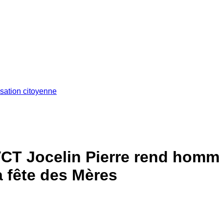
isation citoyenne
AVCT Jocelin Pierre rend hom
la fête des Mères