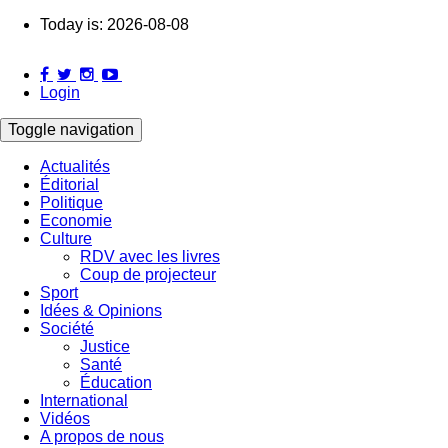
Skip
Today is:
2026-08-08
to
main
content
Login
Toggle navigation
Actualités
Éditorial
Main
Politique
navigation
Economie
Culture
RDV avec les livres
Coup de projecteur
Sport
Idées & Opinions
Société
Justice
Santé
Éducation
International
Vidéos
A propos de nous