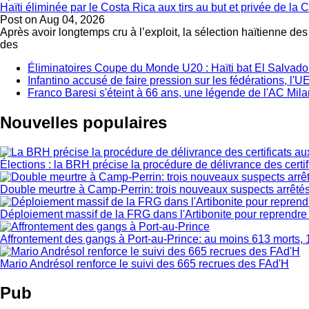
Haïti éliminée par le Costa Rica aux tirs au but et privée de 
Post on
Aug 04, 2026
Après avoir longtemps cru à l’exploit, la sélection haïtienne de
des
Éliminatoires Coupe du Monde U20 : Haïti bat El Salvador 
Infantino accusé de faire pression sur les fédérations, l
Franco Baresi s'éteint à 66 ans, une légende de l'AC Mila
Nouvelles populaires
Élections : la BRH précise la procédure de délivrance des certi
Double meurtre à Camp-Perrin: trois nouveaux suspects arrêté
Déploiement massif de la FRG dans l'Artibonite pour reprendre le
Affrontement des gangs à Port-au-Prince: au moins 613 morts, 
Mario Andrésol renforce le suivi des 665 recrues des FAd'H
Pub