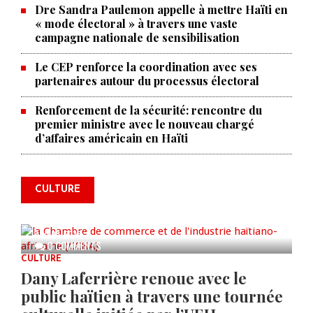
Dre Sandra Paulemon appelle à mettre Haïti en
« mode électoral » à travers une vaste
campagne nationale de sensibilisation
Le CEP renforce la coordination avec ses
partenaires autour du processus électoral
Renforcement de la sécurité: rencontre du
premier ministre avec le nouveau chargé
La Chambre de commerce et de
d’affaires américain en Haïti
l'industrie haïtiano-africaine
annonce des activités pour
commémorer le 235e
CULTURE
anniversaire de la cérémonie du
Bois Caïman
AUG 05, 2026
0 COMMENTS
CULTURE
Dany Laferrière renoue avec le
public haïtien à travers une tournée