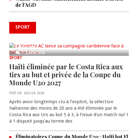
de l’AGD
SPORT
Le Violette AC lance sa campagne
caribéenne face à Defence Force
AUG 04, 2026
0 COMMENTS
SPORT
Haïti éliminée par le Costa Rica aux
tirs au but et privée de la Coupe du
Monde U20 2027
POST ON
AUG 04, 2026
Après avoir longtemps cru à l’exploit, la sélection
haïtienne des moins de 20 ans a été éliminée par le
Costa Rica aux tirs au but 5 à 3, à l’issue d’un match nul 1
à 1 disputé jusqu’au terme des
Éliminatoires Coupe du Monde U20 : Haïti bat El