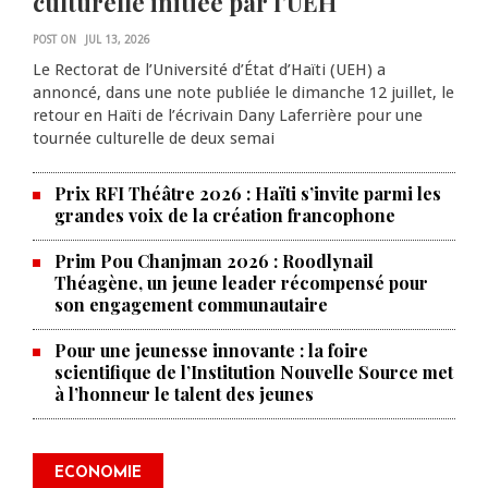
culturelle initiée par l’UEH
POST ON
JUL 13, 2026
Le Rectorat de l’Université d’État d’Haïti (UEH) a
annoncé, dans une note publiée le dimanche 12 juillet, le
retour en Haïti de l’écrivain Dany Laferrière pour une
tournée culturelle de deux semai
Prix RFI Théâtre 2026 : Haïti s’invite parmi les
grandes voix de la création francophone
Prim Pou Chanjman 2026 : Roodlynail
Théagène, un jeune leader récompensé pour
son engagement communautaire
Pour une jeunesse innovante : la foire
scientifique de l’Institution Nouvelle Source met
à l’honneur le talent des jeunes
Produire le savoir pour
transformer Haïti : BRH lance la
2ᵉ édition de ses Journées
ECONOMIE