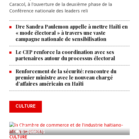
Caracol, à l'ouverture de la deuxième phase de la
Conférence nationale des leaders reli
Dre Sandra Paulemon appelle à mettre Haïti en
« mode électoral » à travers une vaste
campagne nationale de sensibilisation
Le CEP renforce la coordination avec ses
partenaires autour du processus électoral
Renforcement de la sécurité: rencontre du
premier ministre avec le nouveau chargé
La Chambre de commerce et de
d’affaires américain en Haïti
l'industrie haïtiano-africaine
annonce des activités pour
commémorer le 235e
CULTURE
anniversaire de la cérémonie du
Bois Caïman
AUG 05, 2026
0 COMMENTS
CULTURE