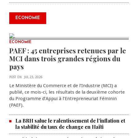
Produire le savoir pour
transformer Haïti : BRH lance la
2ᵉ édition de ses Journées
ECONOMIE
scientifiques
JUL 23, 2026
0 COMMENTS
ECONOMIE
PAEF : 45 entreprises retenues par le
MCI dans trois grandes régions du
pays
POST ON
JUL 23, 2026
Le Ministère du Commerce et de l’Industrie (MCI) a
publié, ce mois-ci, les résultats de la deuxième cohorte
du Programme d’Appui à l’Entrepreneuriat Féminin
(PAEF).
La BRH salue le ralentissement de l’inflation et
la stabilité du taux de change en Haïti