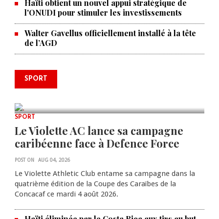
Haïti obtient un nouvel appui stratégique de
l'ONUDI pour stimuler les investissements
Walter Gavellus officiellement installé à la tête
de l’AGD
Le père de la légende argentine
SPORT
Lionel Messi est décédé à 68 ans
AUG 08, 2026
0 COMMENTS
SPORT
Le Violette AC lance sa campagne
caribéenne face à Defence Force
POST ON
AUG 04, 2026
Le Violette Athletic Club entame sa campagne dans la
quatrième édition de la Coupe des Caraïbes de la
Concacaf ce mardi 4 août 2026.
Haïti éliminée par le Costa Rica aux tirs au but