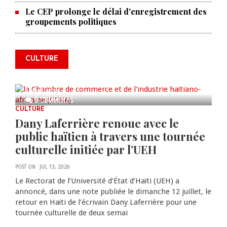
Le CEP prolonge le délai d'enregistrement des
La Chambre de commerce et de
groupements politiques
l'industrie haïtiano-africaine
annonce des activités pour
commémorer le 235e
CULTURE
anniversaire de la cérémonie du
Bois Caïman
AUG 05, 2026
0 COMMENTS
CULTURE
Dany Laferrière renoue avec le
public haïtien à travers une tournée
culturelle initiée par l’UEH
POST ON
JUL 13, 2026
Le Rectorat de l’Université d’État d’Haïti (UEH) a
annoncé, dans une note publiée le dimanche 12 juillet, le
retour en Haïti de l’écrivain Dany Laferrière pour une
tournée culturelle de deux semai