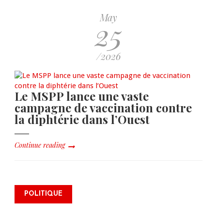
May
25
/2026
Le MSPP lance une vaste
campagne de vaccination contre
la diphtérie dans l’Ouest
Continue reading
Dre Sandra Paulemon appelle à
mettre Haïti en « mode électoral
POLITIQUE
» à travers une vaste campagne
nationale de sensibilisation