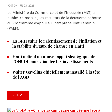
POST ON
JUL 23, 2026
Le Ministère du Commerce et de l’Industrie (MCI) a
publié, ce mois-ci, les résultats de la deuxième cohorte
du Programme d’Appui à l’Entrepreneuriat Féminin
(PAEF).
La BRH salue le ralentissement de l’inflation et
la stabilité du taux de change en Haïti
Haïti obtient un nouvel appui stratégique de
l'ONUDI pour stimuler les investissements
Walter Gavellus officiellement installé à la tête
de l’AGD
SPORT
Le Violette AC lance sa campagne
caribéenne face à Defence Force
AUG 04, 2026