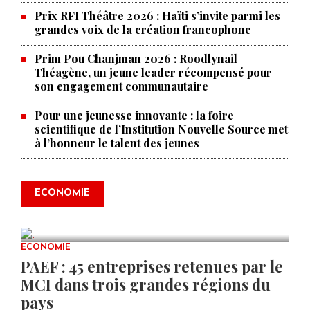
Prix RFI Théâtre 2026 : Haïti s’invite parmi les
grandes voix de la création francophone
Prim Pou Chanjman 2026 : Roodlynail
Théagène, un jeune leader récompensé pour
son engagement communautaire
Pour une jeunesse innovante : la foire
scientifique de l’Institution Nouvelle Source met
à l’honneur le talent des jeunes
Produire le savoir pour
transformer Haïti : BRH lance la
2ᵉ édition de ses Journées
ECONOMIE
scientifiques
JUL 23, 2026
0 COMMENTS
ECONOMIE
PAEF : 45 entreprises retenues par le
MCI dans trois grandes régions du
pays