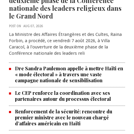
deuxième phase de la Conférence
nationale des leaders religieux dans
le Grand Nord
POST ON
AUG 07, 2026
La Ministre des Affaires Étrangères et des Cultes, Raina
Forbin, a procédé, ce vendredi 7 août 2026, à Villa
Caracol, à l'ouverture de la deuxième phase de la
Conférence nationale des leaders reli
Dre Sandra Paulemon appelle à mettre Haïti en
« mode électoral » à travers une vaste
campagne nationale de sensibilisation
Le CEP renforce la coordination avec ses
partenaires autour du processus électoral
Renforcement de la sécurité: rencontre du
La Chambre de commerce et de
premier ministre avec le nouveau chargé
d’affaires américain en Haïti
l'industrie haïtiano-africaine
annonce des activités pour