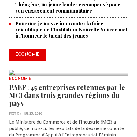
Théagène, un jeune leader récompensé pour
son engagement communautaire
Pour une jeunesse innovante : la foire
scientifique de l’Institution Nouvelle Source met
à l’honneur le talent des jeunes
Produire le savoir pour
transformer Haïti : BRH lance la
2ᵉ édition de ses Journées
ECONOMIE
scientifiques
JUL 23, 2026
0 COMMENTS
ECONOMIE
PAEF : 45 entreprises retenues par le
MCI dans trois grandes régions du
pays
POST ON
JUL 23, 2026
Le Ministère du Commerce et de l’Industrie (MCI) a
publié, ce mois-ci, les résultats de la deuxième cohorte
du Programme d’Appui à l’Entrepreneuriat Féminin