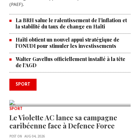
(PAEF).
La BRH salue le ralentissement de l’inflation et
la stabilité du taux de change en Haïti
Haïti obtient un nouvel appui stratégique de
l'ONUDI pour stimuler les investissements
Walter Gavellus officiellement installé à la tête
de l’AGD
Le père de la légende argentine
SPORT
Lionel Messi est décédé à 68 ans
AUG 08, 2026
0 COMMENTS
SPORT
Le Violette AC lance sa campagne
caribéenne face à Defence Force
POST ON
AUG 04, 2026