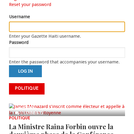
Primary
Reset your password
tab)
tabs
Username
Enter your Gazette Haiti username.
Password
Enter the password that accompanies your username.
James Monazard s’inscrit comme
POLITIQUE
électeur et appelle à la
mobilisation citoyenne
AUG 07, 2026
0 COMMENTS
POLITIQUE
La Ministre Raina Forbin ouvre la