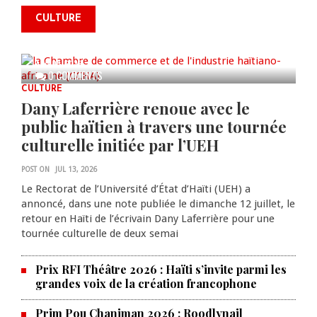
commémorer le 235e
CULTURE
anniversaire de la cérémonie du
Bois Caïman
AUG 05, 2026
0 COMMENTS
CULTURE
Dany Laferrière renoue avec le
public haïtien à travers une tournée
culturelle initiée par l’UEH
POST ON
JUL 13, 2026
Le Rectorat de l’Université d’État d’Haïti (UEH) a
annoncé, dans une note publiée le dimanche 12 juillet, le
retour en Haïti de l’écrivain Dany Laferrière pour une
tournée culturelle de deux semai
Prix RFI Théâtre 2026 : Haïti s’invite parmi les
grandes voix de la création francophone
Prim Pou Chanjman 2026 : Roodlynail