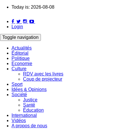
Skip
Today is:
2026-08-08
to
main
content
Login
Toggle navigation
Actualités
Éditorial
Main
Politique
navigation
Economie
Culture
RDV avec les livres
Coup de projecteur
Sport
Idées & Opinions
Société
Justice
Santé
Éducation
International
Vidéos
A propos de nous