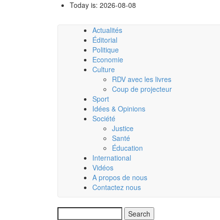
Skip
Today is:
2026-08-08
to
main
Actualités
content
Main
Éditorial
Politique
navigation
Economie
Culture
RDV avec les livres
Coup de projecteur
Sport
Idées & Opinions
Société
Justice
Santé
Éducation
International
Vidéos
A propos de nous
Contactez nous
Search