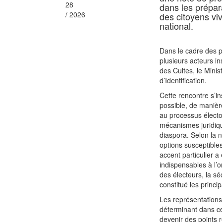
28
dans les prépara
/ 2026
des citoyens vi
national.
Dans le cadre des p
plusieurs acteurs in
des Cultes, le Minis
d’Identification.
Cette rencontre s’in
possible, de manière
au processus élector
mécanismes juridiqu
diaspora. Selon la 
options susceptibles
accent particulier a
indispensables à l’or
des électeurs, la sé
constitué les princ
Les représentations
déterminant dans ce
devenir des points re