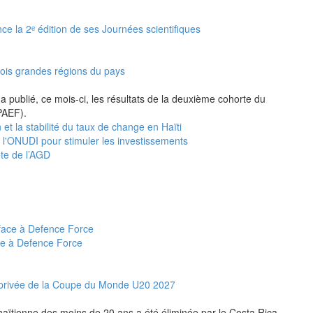
nce la 2ᵉ édition de ses Journées scientifiques
rois grandes régions du pays
a publié, ce mois-ci, les résultats de la deuxième cohorte du
PAEF).
 et la stabilité du taux de change en Haïti
e l'ONUDI pour stimuler les investissements
ête de l’AGD
ce à Defence Force
et privée de la Coupe du Monde U20 2027
n haïtienne des moins de 20 ans a été éliminée par le Costa Rica