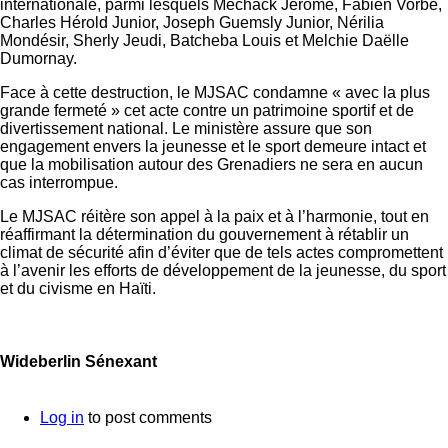
internationale, parmi lesquels Mechack Jérôme, Fabien Vorbe,
Charles Hérold Junior, Joseph Guemsly Junior, Nérilia
Mondésir, Sherly Jeudi, Batcheba Louis et Melchie Daëlle
Dumornay.
Face à cette destruction, le MJSAC condamne « avec la plus
grande fermeté » cet acte contre un patrimoine sportif et de
divertissement national. Le ministère assure que son
engagement envers la jeunesse et le sport demeure intact et
que la mobilisation autour des Grenadiers ne sera en aucun
cas interrompue.
Le MJSAC réitère son appel à la paix et à l’harmonie, tout en
réaffirmant la détermination du gouvernement à rétablir un
climat de sécurité afin d’éviter que de tels actes compromettent
à l’avenir les efforts de développement de la jeunesse, du sport
et du civisme en Haïti.
Wideberlin Sénexant
Log in
to post comments