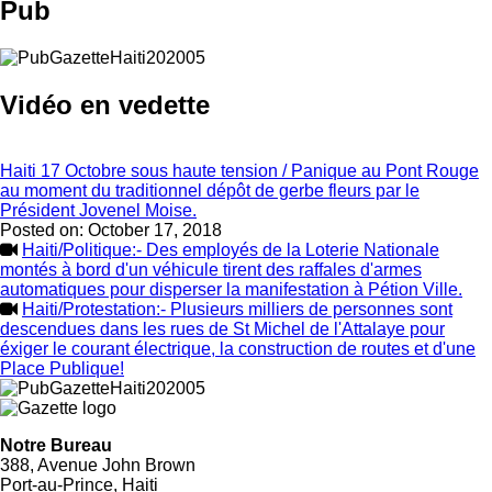
Pub
Vidéo en vedette
Haiti 17 Octobre sous haute tension / Panique au Pont Rouge
au moment du traditionnel dépôt de gerbe fleurs par le
Président Jovenel Moise.
Posted on:
October 17, 2018
Haiti/Politique:- Des employés de la Loterie Nationale
montés à bord d'un véhicule tirent des raffales d'armes
automatiques pour disperser la manifestation à Pétion Ville.
Haiti/Protestation:- Plusieurs milliers de personnes sont
descendues dans les rues de St Michel de l'Attalaye pour
éxiger le courant électrique, la construction de routes et d'une
Place Publique!
Notre Bureau
388, Avenue John Brown
Port-au-Prince, Haiti