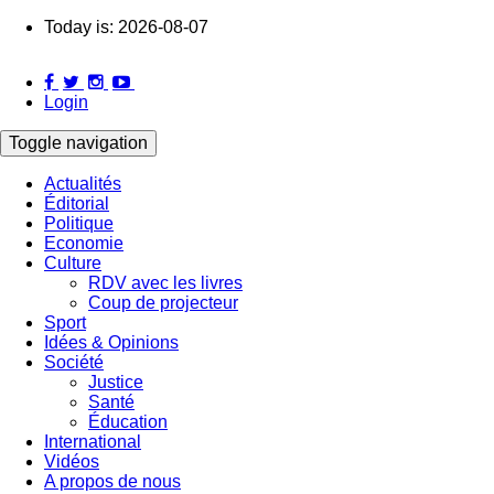
Skip
Today is:
2026-08-07
to
main
content
Login
Toggle navigation
Actualités
Éditorial
Main
Politique
navigation
Economie
Culture
RDV avec les livres
Coup de projecteur
Sport
Idées & Opinions
Société
Justice
Santé
Éducation
International
Vidéos
A propos de nous