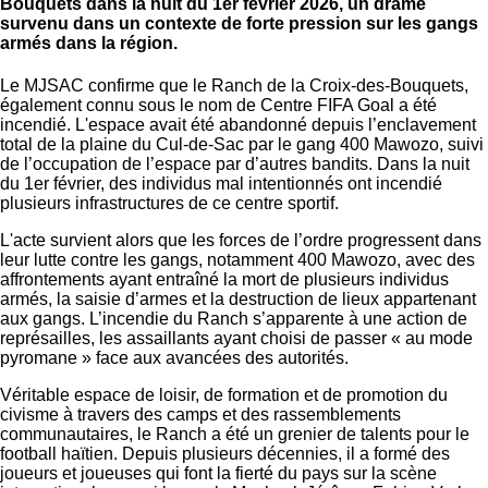
Bouquets dans la nuit du 1er février 2026, un drame
survenu dans un contexte de forte pression sur les gangs
armés dans la région.
Le MJSAC confirme que le Ranch de la Croix-des-Bouquets,
également connu sous le nom de Centre FIFA Goal a été
incendié. L'espace avait été abandonné depuis l’enclavement
total de la plaine du Cul-de-Sac par le gang 400 Mawozo, suivi
de l’occupation de l’espace par d’autres bandits. Dans la nuit
du 1er février, des individus mal intentionnés ont incendié
plusieurs infrastructures de ce centre sportif.
L'acte survient alors que les forces de l’ordre progressent dans
leur lutte contre les gangs, notamment 400 Mawozo, avec des
affrontements ayant entraîné la mort de plusieurs individus
armés, la saisie d’armes et la destruction de lieux appartenant
aux gangs. L’incendie du Ranch s’apparente à une action de
représailles, les assaillants ayant choisi de passer « au mode
pyromane » face aux avancées des autorités.
Véritable espace de loisir, de formation et de promotion du
civisme à travers des camps et des rassemblements
communautaires, le Ranch a été un grenier de talents pour le
football haïtien. Depuis plusieurs décennies, il a formé des
joueurs et joueuses qui font la fierté du pays sur la scène