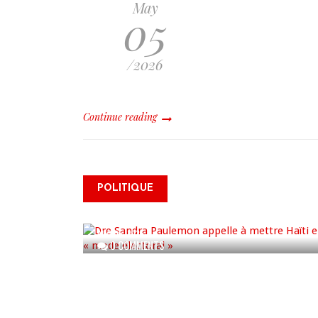
May
05
/2026
Continue reading
Dre Sandra Paulemon appelle
à mettre Haïti en « mode
électoral » à travers une vaste
POLITIQUE
campagne nationale de
sensibilisation
AUG 06, 2026
0 COMMENTS