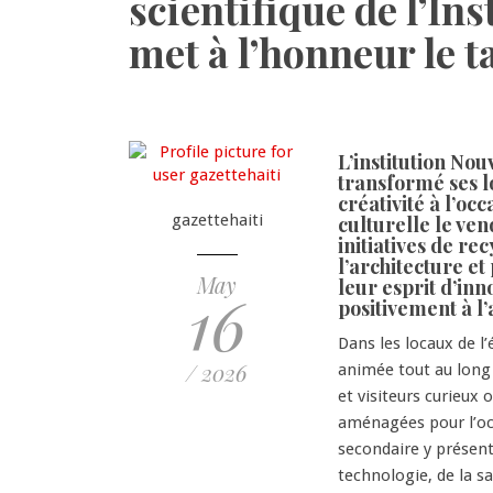
scientifique de l’In
met à l’honneur le t
L’institution Nou
transformé ses l
créativité à l’oc
gazettehaiti
culturelle le ven
initiatives de re
l’architecture et
May
leur esprit d’inn
16
positivement à l’
Dans les locaux de l’
/ 2026
animée tout au long 
et visiteurs curieux 
aménagées pour l’oc
secondaire y présenta
technologie, de la sa