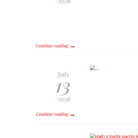
/2026
Continue reading
July
13
/2026
Continue reading