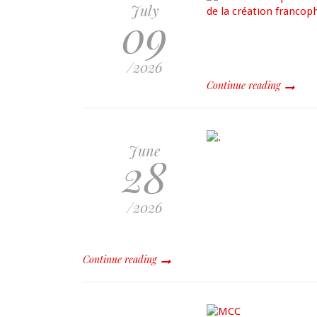
July
09
/2026
Continue reading
June
28
/2026
Continue reading