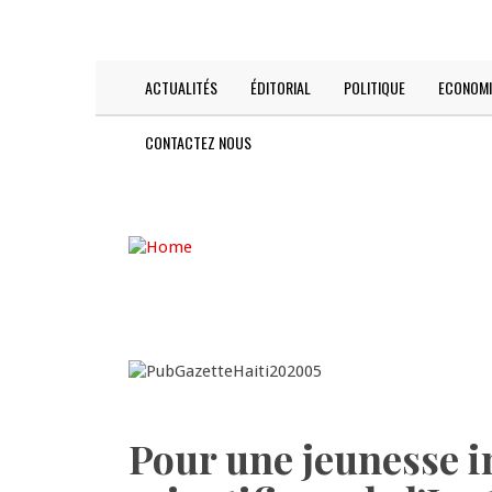
Skip
TODAY IS:
2026-08-07
to
main
content
ACTUALITÉS
ÉDITORIAL
POLITIQUE
ECONOMI
Main
navigation
CONTACTEZ NOUS
Pour une jeunesse in