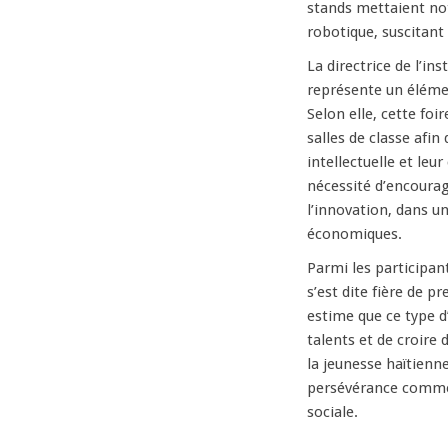
stands mettaient not
robotique, suscitant 
La directrice de l’ins
représente un éléme
Selon elle, cette fo
salles de classe afin
intellectuelle et leu
nécessité d’encourage
l’innovation, dans u
économiques.
Parmi les participant
s’est dite fière de pr
estime que ce type d’
talents et de croire 
la jeunesse haïtienne,
persévérance comme 
sociale.