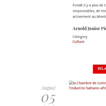
Fondé il y a plus de 
responsables, de mis
activement au dével
Arnold Junior Pi
Category
Culture
RELA
August
05