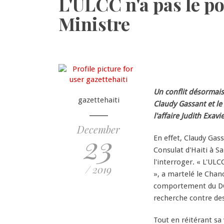
L'ULCC n'a pas le p
Ministre
Un conflit désormais
gazettehaiti
Claudy Gassant et le
l'affaire Judith Exavi
December
23
En effet, Claudy Gas
Consulat d'Haiti à S
l'interroger. « L'ULC
/ 2019
», a martelé le Chanc
comportement du DG d
recherche contre de
Tout en réitérant sa