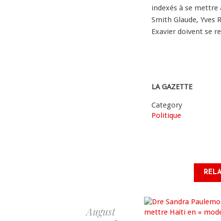
indexés à se mettre à
Smith Glaude, Yves R
Exavier doivent se r
LA GAZETTE
Category
Politique
RELA
August