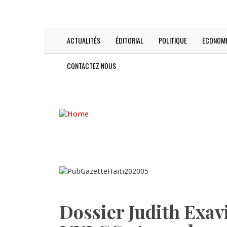
Skip
TODAY IS:
2026-08-06
to
main
content
ACTUALITÉS
ÉDITORIAL
POLITIQUE
ECONOMI
Main
navigation
CONTACTEZ NOUS
Dossier Judith Exa