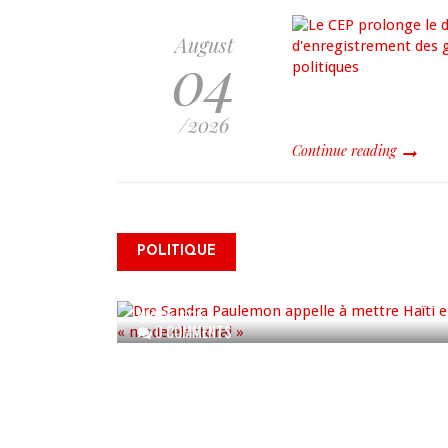
August
04
/2026
Continue reading
Dre Sandra Paulemon appelle
à mettre Haïti en « mode
électoral » à travers une vaste
POLITIQUE
campagne nationale de
sensibilisation
AUG 06, 2026
0 COMMENTS