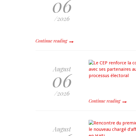
06
/2026
Continue reading
August
06
/2026
Continue reading
August