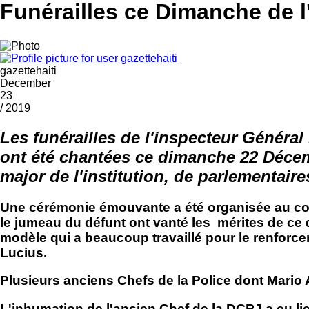
Funérailles ce Dimanche de l
gazettehaiti
December
23
/ 2019
Les funérailles de l'inspecteur Généra
ont été chantées ce dimanche 22 Décemb
major de l'institution, de parlementai
Une cérémonie émouvante a été organisée au cours
le jumeau du défunt ont vanté les mérites de ce 
modèle qui a beaucoup travaillé pour le renforc
Lucius.
Plusieurs anciens Chefs de la Police dont Mari
L'inhumation de l'ancien Chef de la DCPJ a eu li