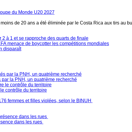
la Coupe du Monde U20 2027
s moins de 20 ans a été éliminée par le Costa Rica aux tirs au bu
2 à 1 et se rapproche des quarts de finale
'UEFA menace de boycotter les compétitions mondiales
n disparaît
s par la PNH, un quatrième recherché
 contrôle du territoire
176 femmes et filles violées, selon le BINUH
ésence dans les rues