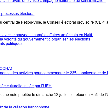
l » à travers une vaste campagne nationale de sensibilisation
 processus électoral
 central de Pétion-Ville, le Conseil électoral provisoire (CEP) 
e avec le nouveau chargé d’affaires américain en Haïti
e la volonté du gouvernement d’organiser les élections
ts politiques
annonce des activités pour commémorer le 235e anniversaire de
née culturelle initiée par l’UEH
 une note publiée le dimanche 12 juillet, le retour en Haïti de l
oix de la création francophone