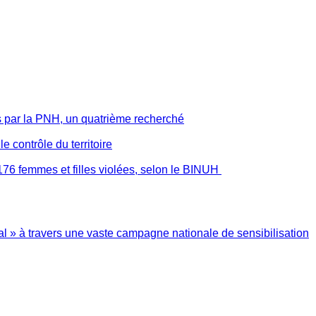
s par la PNH, un quatrième recherché
 contrôle du territoire
176 femmes et filles violées, selon le BINUH
l » à travers une vaste campagne nationale de sensibilisation