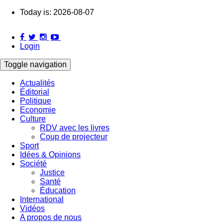
Skip
Today is:
2026-08-07
to
main
content
Login
Toggle navigation
Actualités
Éditorial
Main
Politique
navigation
Economie
Culture
RDV avec les livres
Coup de projecteur
Sport
Idées & Opinions
Société
Justice
Santé
Éducation
International
Vidéos
A propos de nous