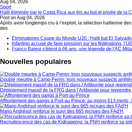
Aug 04, 2026
Sport
Haïti éliminée par le Costa Rica aux tirs au but et privée de 
Post on
Aug 04, 2026
Après avoir longtemps cru à l’exploit, la sélection haïtienne de
des
Éliminatoires Coupe du Monde U20 : Haïti bat El Salvador 
Infantino accusé de faire pression sur les fédérations, l
Franco Baresi s'éteint à 66 ans, une légende de l'AC Mila
Nouvelles populaires
Double meurtre à Camp-Perrin: trois nouveaux suspects arrêté
Déploiement massif de la FRG dans l'Artibonite pour reprendre le
Affrontement des gangs à Port-au-Prince: au moins 613 morts, 
Mario Andrésol renforce le suivi des 665 recrues des FAd'H
Recrudescence des cas de Kidnapping: la PNH renforce sa pr