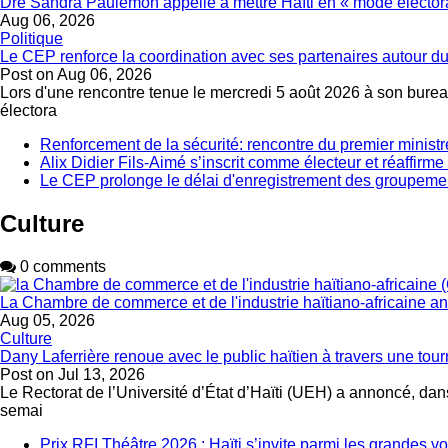
Dre Sandra Paulemon appelle à mettre Haïti en « mode électora
Aug 06, 2026
Politique
Le CEP renforce la coordination avec ses partenaires autour du
Post on
Aug 06, 2026
Lors d'une rencontre tenue le mercredi 5 août 2026 à son bureau
électora
Renforcement de la sécurité: rencontre du premier ministr
Alix Didier Fils-Aimé s’inscrit comme électeur et réaffirm
Le CEP prolonge le délai d'enregistrement des groupemen
Culture
0 comments
La Chambre de commerce et de l'industrie haïtiano-africaine 
Aug 05, 2026
Culture
Dany Laferrière renoue avec le public haïtien à travers une tour
Post on
Jul 13, 2026
Le Rectorat de l’Université d’État d’Haïti (UEH) a annoncé, dans
semai
Prix RFI Théâtre 2026 : Haïti s’invite parmi les grandes v