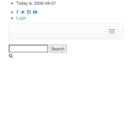
Skip
Today is:
2026-08-07
to
main
Login
content
Toggle
navigation
Search