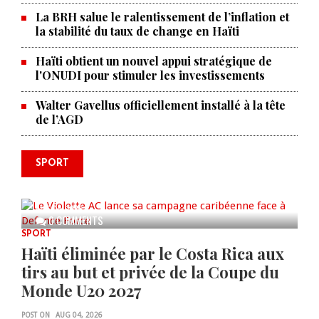
La BRH salue le ralentissement de l’inflation et
la stabilité du taux de change en Haïti
Haïti obtient un nouvel appui stratégique de
l'ONUDI pour stimuler les investissements
Walter Gavellus officiellement installé à la tête
de l’AGD
SPORT
Le Violette AC lance sa campagne
caribéenne face à Defence Force
AUG 04, 2026
0 COMMENTS
SPORT
Haïti éliminée par le Costa Rica aux
tirs au but et privée de la Coupe du
Monde U20 2027
POST ON
AUG 04, 2026