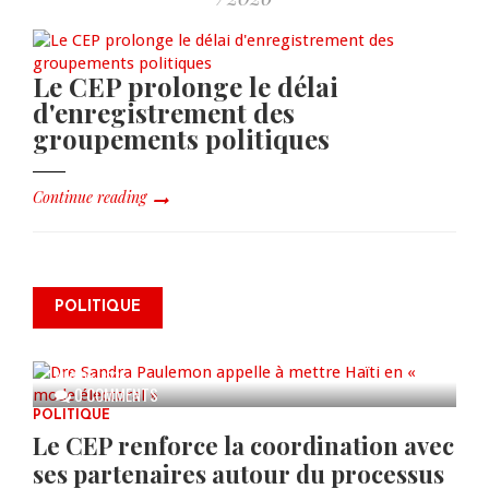
Le CEP prolonge le délai
d'enregistrement des
groupements politiques
Continue reading
Dre Sandra Paulemon appelle à
mettre Haïti en « mode électoral
POLITIQUE
» à travers une vaste campagne
nationale de sensibilisation
AUG 06, 2026
0 COMMENTS
POLITIQUE
Le CEP renforce la coordination avec
ses partenaires autour du processus