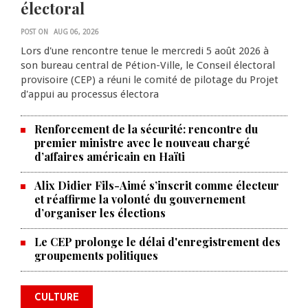
électoral
POST ON
AUG 06, 2026
Lors d'une rencontre tenue le mercredi 5 août 2026 à
son bureau central de Pétion-Ville, le Conseil électoral
provisoire (CEP) a réuni le comité de pilotage du Projet
d'appui au processus électora
Renforcement de la sécurité: rencontre du
premier ministre avec le nouveau chargé
d’affaires américain en Haïti
Alix Didier Fils-Aimé s’inscrit comme électeur
et réaffirme la volonté du gouvernement
d’organiser les élections
La Chambre de commerce et de
Le CEP prolonge le délai d'enregistrement des
groupements politiques
l'industrie haïtiano-africaine
annonce des activités pour
commémorer le 235e
CULTURE
anniversaire de la cérémonie du