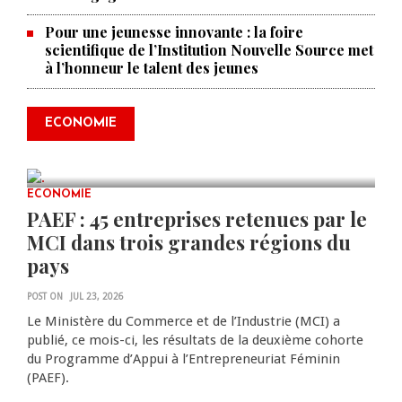
Pour une jeunesse innovante : la foire
scientifique de l’Institution Nouvelle Source met
à l’honneur le talent des jeunes
Produire le savoir pour
transformer Haïti : BRH lance la
2ᵉ édition de ses Journées
ECONOMIE
scientifiques
JUL 23, 2026
0 COMMENTS
ECONOMIE
PAEF : 45 entreprises retenues par le
MCI dans trois grandes régions du
pays
POST ON
JUL 23, 2026
Le Ministère du Commerce et de l’Industrie (MCI) a
publié, ce mois-ci, les résultats de la deuxième cohorte
du Programme d’Appui à l’Entrepreneuriat Féminin
(PAEF).