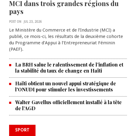
MCI dans trois grandes régions du
pays
POST ON
JUL 23, 2026
Le Ministère du Commerce et de l’Industrie (MCI) a
publié, ce mois-ci, les résultats de la deuxième cohorte
du Programme d’Appui à l’Entrepreneuriat Féminin
(PAEF).
La BRH salue le ralentissement de l’inflation et
la stabilité du taux de change en Haïti
Haïti obtient un nouvel appui stratégique de
l'ONUDI pour stimuler les investissements
Walter Gavellus officiellement installé à la tête
de l’AGD
SPORT
Le Violette AC lance sa campagne