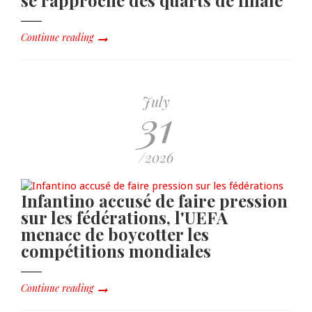
se rapproche des quarts de finale
Continue reading
July
31
/2026
Infantino accusé de faire pression
sur les fédérations, l'UEFA
menace de boycotter les
compétitions mondiales
Continue reading