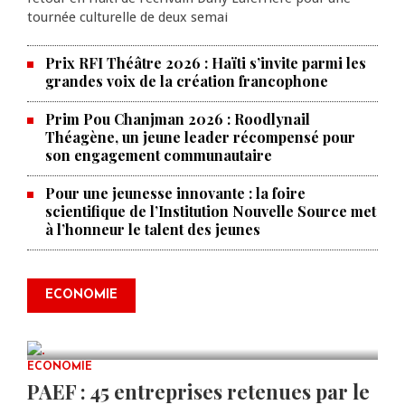
tournée culturelle de deux semai
Prix RFI Théâtre 2026 : Haïti s’invite parmi les
grandes voix de la création francophone
Prim Pou Chanjman 2026 : Roodlynail
Théagène, un jeune leader récompensé pour
son engagement communautaire
Pour une jeunesse innovante : la foire
scientifique de l’Institution Nouvelle Source met
à l’honneur le talent des jeunes
Produire le savoir pour
transformer Haïti : BRH lance la
2ᵉ édition de ses Journées
ECONOMIE
scientifiques
JUL 23, 2026
0 COMMENTS
ECONOMIE
PAEF : 45 entreprises retenues par le