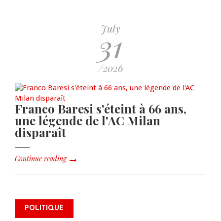
July
31
/2026
Franco Baresi s'éteint à 66 ans,
une légende de l'AC Milan
disparaît
Continue reading
James Monazard s’inscrit comme
POLITIQUE
électeur et appelle à la