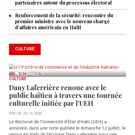
partenaires autour du processus électoral
Renforcement de la sécurité: rencontre du
premier ministre avec le nouveau chargé
La Chambre de commerce et de
d’affaires américain en Haïti
l'industrie haïtiano-africaine
annonce des activités pour
commémorer le 235e
CULTURE
anniversaire de la cérémonie du
Bois Caïman
AUG 05, 2026
0 COMMENTS
CULTURE
Dany Laferrière renoue avec le
public haïtien à travers une tournée
culturelle initiée par l’UEH
POST ON
JUL 13, 2026
Le Rectorat de l’Université d’État d’Haïti (UEH) a
annoncé, dans une note publiée le dimanche 12 juillet, le
retour en Haïti de l’écrivain Dany Laferrière pour une