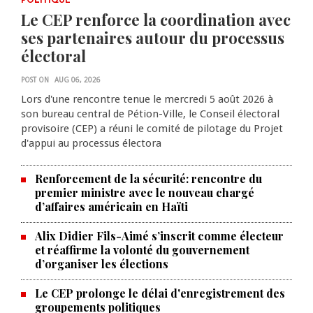
POLITIQUE
Le CEP renforce la coordination avec
ses partenaires autour du processus
électoral
POST ON
AUG 06, 2026
Lors d'une rencontre tenue le mercredi 5 août 2026 à
son bureau central de Pétion-Ville, le Conseil électoral
provisoire (CEP) a réuni le comité de pilotage du Projet
d'appui au processus électora
Renforcement de la sécurité: rencontre du
premier ministre avec le nouveau chargé
d’affaires américain en Haïti
Alix Didier Fils-Aimé s’inscrit comme électeur
et réaffirme la volonté du gouvernement
d’organiser les élections
La Chambre de commerce et de
Le CEP prolonge le délai d'enregistrement des
groupements politiques
l'industrie haïtiano-africaine