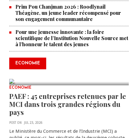
Prim Pou Chanjman 2026 : Roodlynail
Théagène, un jeune leader récompensé pour
son engagement communautaire
Pour une jeunesse innovante : la foire
scientifique de l’Institution Nouvelle Source met
à l’honneur le talent des jeunes
Produire le savoir pour
transformer Haïti : BRH lance la
2ᵉ édition de ses Journées
ECONOMIE
scientifiques
JUL 23, 2026
0 COMMENTS
ECONOMIE
PAEF : 45 entreprises retenues par le
MCI dans trois grandes régions du
pays
POST ON
JUL 23, 2026
Le Ministère du Commerce et de l’Industrie (MCI) a
publié, ce mois-ci, les résultats de la deuxième cohorte