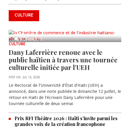
annonce des activités pour
commémorer le 235e
CULTURE
anniversaire de la cérémonie du
Bois Caïman
AUG 05, 2026
0 COMMENTS
CULTURE
Dany Laferrière renoue avec le
public haïtien à travers une tournée
culturelle initiée par l’UEH
POST ON
JUL 13, 2026
Le Rectorat de l’Université d’État d’Haïti (UEH) a
annoncé, dans une note publiée le dimanche 12 juillet, le
retour en Haïti de l’écrivain Dany Laferrière pour une
tournée culturelle de deux semai
Prix RFI Théâtre 2026 : Haïti s’invite parmi les
grandes voix de la création francophone