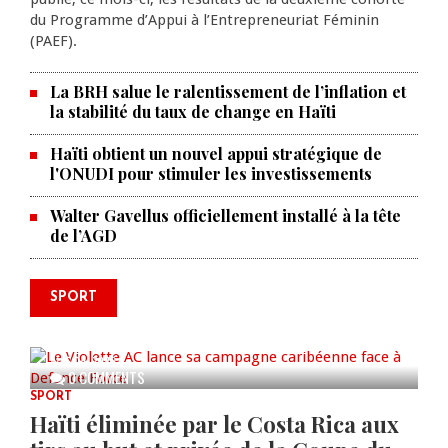
du Programme d’Appui à l’Entrepreneuriat Féminin
(PAEF).
La BRH salue le ralentissement de l’inflation et
la stabilité du taux de change en Haïti
Haïti obtient un nouvel appui stratégique de
l'ONUDI pour stimuler les investissements
Walter Gavellus officiellement installé à la tête
de l’AGD
SPORT
Le Violette AC lance sa campagne
caribéenne face à Defence Force
AUG 04, 2026
0 COMMENTS
SPORT
Haïti éliminée par le Costa Rica aux