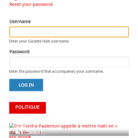
Primary
Reset your password
tab)
tabs
Username
Enter your Gazette Haiti username.
Password
Enter the password that accompanies your username.
Dre Sandra Paulemon appelle à
mettre Haïti en « mode électoral
POLITIQUE
» à travers une vaste campagne
nationale de sensibilisation
AUG 06, 2026
0 COMMENTS