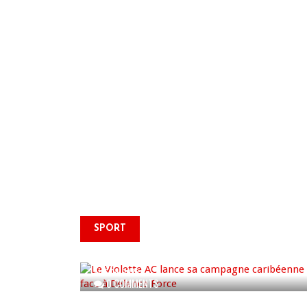
Le Violette AC lance sa
SPORT
campagne caribéenne face à
Defence Force
AUG 04, 2026
0 COMMENTS