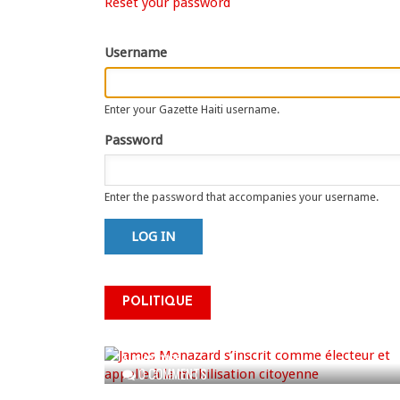
Primary
Reset your password
tab)
tabs
Username
Enter your Gazette Haiti username.
Password
Enter the password that accompanies your username.
James Monazard s’inscrit
POLITIQUE
comme électeur et appelle à
la mobilisation citoyenne
AUG 07, 2026
0 COMMENTS