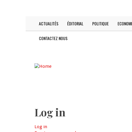
Skip
TODAY IS:
2026-08-08
to
main
content
ACTUALITÉS
ÉDITORIAL
POLITIQUE
ECONOMI
Main
navigation
CONTACTEZ NOUS
Log in
Log in
(active