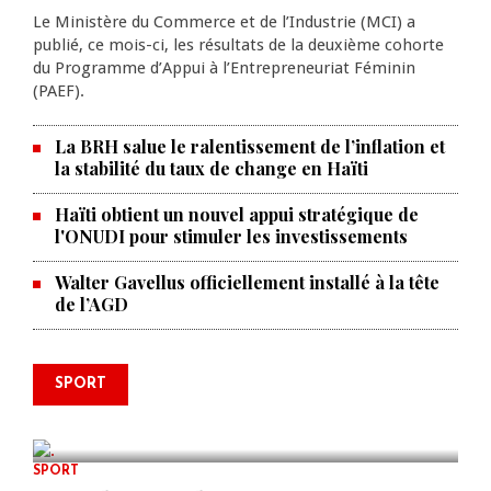
Le Ministère du Commerce et de l’Industrie (MCI) a
publié, ce mois-ci, les résultats de la deuxième cohorte
du Programme d’Appui à l’Entrepreneuriat Féminin
(PAEF).
La BRH salue le ralentissement de l’inflation et
la stabilité du taux de change en Haïti
Haïti obtient un nouvel appui stratégique de
l'ONUDI pour stimuler les investissements
Walter Gavellus officiellement installé à la tête
de l’AGD
Le père de la légende argentine
SPORT
Lionel Messi est décédé à 68 ans
AUG 08, 2026
0 COMMENTS
SPORT