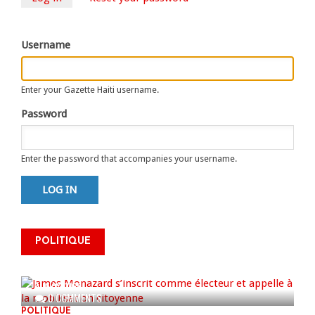
Primary
tab)
tabs
Username
Enter your Gazette Haiti username.
Password
Enter the password that accompanies your username.
James Monazard s’inscrit comme
POLITIQUE
électeur et appelle à la
mobilisation citoyenne
AUG 07, 2026
0 COMMENTS
POLITIQUE