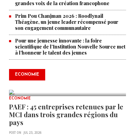
grandes voix de la création francophone
Prim Pou Chanjman 2026 : Roodlynail
Théagène, un jeune leader récompensé pour
son engagement communautaire
Pour une jeunesse innovante : la foire
scientifique de l’Institution Nouvelle Source met
à l’honneur le talent des jeunes
Produire le savoir pour
transformer Haïti : BRH lance la
2ᵉ édition de ses Journées
ECONOMIE
scientifiques
JUL 23, 2026
0 COMMENTS
ECONOMIE
PAEF : 45 entreprises retenues par le
MCI dans trois grandes régions du
pays
POST ON
JUL 23, 2026