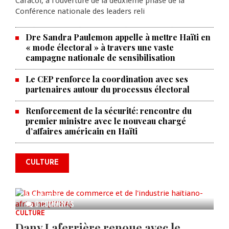
Caracol, à l'ouverture de la deuxième phase de la
Conférence nationale des leaders reli
Dre Sandra Paulemon appelle à mettre Haïti en
« mode électoral » à travers une vaste
campagne nationale de sensibilisation
Le CEP renforce la coordination avec ses
partenaires autour du processus électoral
Renforcement de la sécurité: rencontre du
La Chambre de commerce et de
premier ministre avec le nouveau chargé
d’affaires américain en Haïti
l'industrie haïtiano-africaine
annonce des activités pour
commémorer le 235e
CULTURE
anniversaire de la cérémonie du
Bois Caïman
AUG 05, 2026
0 COMMENTS
CULTURE
Dany Laferrière renoue avec le