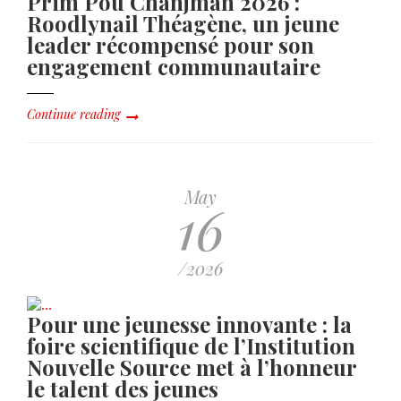
Prim Pou Chanjman 2026 :
Roodlynail Théagène, un jeune
leader récompensé pour son
engagement communautaire
Continue reading
May
16
/2026
Pour une jeunesse innovante : la
foire scientifique de l’Institution
Nouvelle Source met à l’honneur
le talent des jeunes