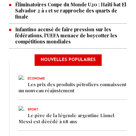
Éliminatoires Coupe du Monde U20 : Haïti bat El
Salvador 2 à 1 et se rapproche des quarts de
finale
Infantino accusé de faire pression sur les
fédérations, l'UEFA menace de boycotter les
compétitions mondiales
NOUVELLES POPULAIRES
ECONOMIE
Les prix des produits pétroliers connaissent
un nouveau réajustement
SPORT
Le père de la légende argentine Lionel
Messi est décédé à 68 ans