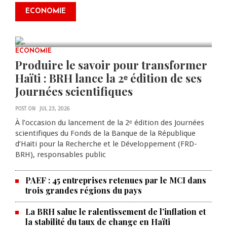
connaissent un nouveau
ECONOMIE
réajustement
AUG 09, 2026
0 COMMENTS
ECONOMIE
Produire le savoir pour transformer
Haïti : BRH lance la 2ᵉ édition de ses
Journées scientifiques
POST ON
JUL 23, 2026
À l’occasion du lancement de la 2ᵉ édition des Journées
scientifiques du Fonds de la Banque de la République
d’Haïti pour la Recherche et le Développement (FRD-
BRH), responsables public
PAEF : 45 entreprises retenues par le MCI dans
trois grandes régions du pays
La BRH salue le ralentissement de l’inflation et
la stabilité du taux de change en Haïti