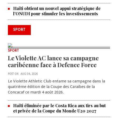
Haïti obtient un nouvel appui stratégique de
l'ONUDI pour stimuler les investissements
Le père de la légende argentine
SPORT
Lionel Messi est décédé à 68 ans
AUG 08, 2026
0 COMMENTS
SPORT
Le Violette AC lance sa campagne
caribéenne face à Defence Force
POST ON
AUG 04, 2026
Le Violette Athletic Club entame sa campagne dans la
quatrième édition de la Coupe des Caraïbes de la
Concacaf ce mardi 4 août 2026.
Haïti éliminée par le Costa Rica aux tirs au but
et privée de la Coupe du Monde U20 2027