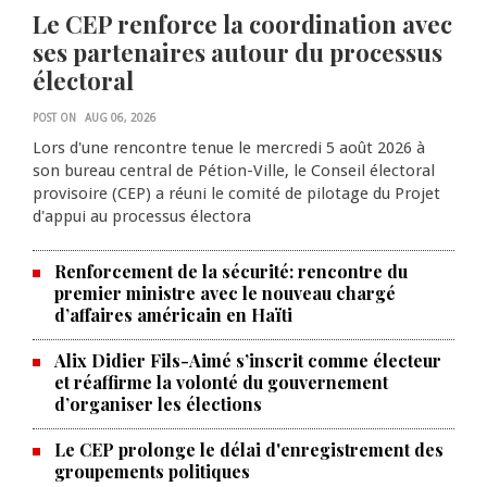
Le CEP renforce la coordination avec
ses partenaires autour du processus
électoral
POST ON
AUG 06, 2026
Lors d'une rencontre tenue le mercredi 5 août 2026 à
son bureau central de Pétion-Ville, le Conseil électoral
provisoire (CEP) a réuni le comité de pilotage du Projet
d'appui au processus électora
Renforcement de la sécurité: rencontre du
premier ministre avec le nouveau chargé
d’affaires américain en Haïti
Alix Didier Fils-Aimé s’inscrit comme électeur
et réaffirme la volonté du gouvernement
d’organiser les élections
La Chambre de commerce et de
Le CEP prolonge le délai d'enregistrement des
groupements politiques
l'industrie haïtiano-africaine