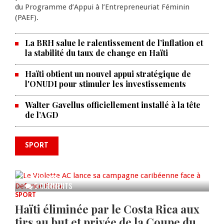
du Programme d’Appui à l’Entrepreneuriat Féminin
(PAEF).
La BRH salue le ralentissement de l’inflation et
la stabilité du taux de change en Haïti
Haïti obtient un nouvel appui stratégique de
l'ONUDI pour stimuler les investissements
Walter Gavellus officiellement installé à la tête
de l’AGD
SPORT
Le Violette AC lance sa campagne
caribéenne face à Defence Force
AUG 04, 2026
0 COMMENTS
SPORT
Haïti éliminée par le Costa Rica aux
tirs au but et privée de la Coupe du