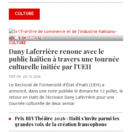
annonce des activités pour
commémorer le 235e
CULTURE
anniversaire de la cérémonie du
Bois Caïman
AUG 05, 2026
0 COMMENTS
CULTURE
Dany Laferrière renoue avec le
public haïtien à travers une tournée
culturelle initiée par l’UEH
POST ON
JUL 13, 2026
Le Rectorat de l’Université d’État d’Haïti (UEH) a
annoncé, dans une note publiée le dimanche 12 juillet, le
retour en Haïti de l’écrivain Dany Laferrière pour une
tournée culturelle de deux semai
Prix RFI Théâtre 2026 : Haïti s’invite parmi les
grandes voix de la création francophone