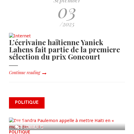
03
/2025
L’écrivaine haïtienne Yanick
Lahens fait partie de la premiere
sélection du prix Goncourt
Continue reading
Dre Sandra Paulemon appelle à
mettre Haïti en « mode électoral
POLITIQUE
» à travers une vaste campagne
nationale de sensibilisation
AUG 06, 2026
0 COMMENTS
POLITIQUE