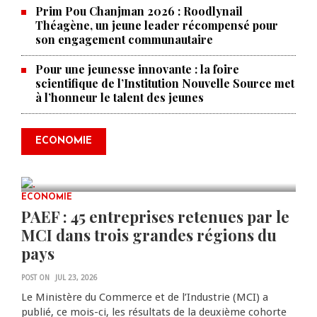
Prim Pou Chanjman 2026 : Roodlynail
Théagène, un jeune leader récompensé pour
son engagement communautaire
Pour une jeunesse innovante : la foire
scientifique de l’Institution Nouvelle Source met
à l’honneur le talent des jeunes
Produire le savoir pour
transformer Haïti : BRH lance la
2ᵉ édition de ses Journées
ECONOMIE
scientifiques
JUL 23, 2026
0 COMMENTS
ECONOMIE
PAEF : 45 entreprises retenues par le
MCI dans trois grandes régions du
pays
POST ON
JUL 23, 2026
Le Ministère du Commerce et de l’Industrie (MCI) a
publié, ce mois-ci, les résultats de la deuxième cohorte