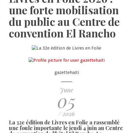
une forte mobilisation
du public au Centre de
convention El Rancho
gazettehaiti
June
05
/ 2026
La 32e édition de Livres en Folie a rassemblé
une foule importante le jeudi 4 juin au Centre