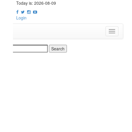
Today is:
2026-08-09
Login
t
Toggle
navigation
earch