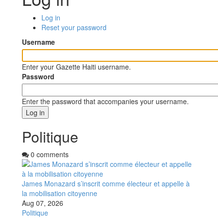
Log in
(active
Primary
Reset your password
tab)
tabs
Username
Enter your Gazette Haiti username.
Password
Enter the password that accompanies your username.
Politique
0 comments
James Monazard s’inscrit comme électeur et appelle à
la mobilisation citoyenne
Aug 07, 2026
Politique