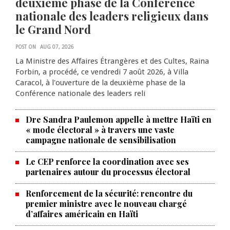
deuxième phase de la Conférence
nationale des leaders religieux dans
le Grand Nord
POST ON
AUG 07, 2026
La Ministre des Affaires Étrangères et des Cultes, Raina
Forbin, a procédé, ce vendredi 7 août 2026, à Villa
Caracol, à l'ouverture de la deuxième phase de la
Conférence nationale des leaders reli
Dre Sandra Paulemon appelle à mettre Haïti en
« mode électoral » à travers une vaste
campagne nationale de sensibilisation
Le CEP renforce la coordination avec ses
partenaires autour du processus électoral
Renforcement de la sécurité: rencontre du
La Chambre de commerce et de
premier ministre avec le nouveau chargé
d’affaires américain en Haïti
l'industrie haïtiano-africaine
annonce des activités pour