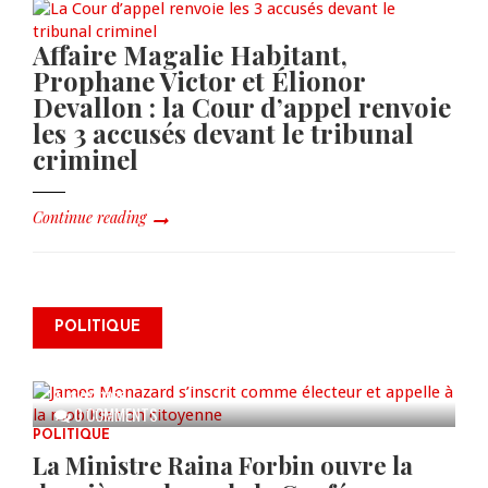
Affaire Magalie Habitant,
Prophane Victor et Élionor
Devallon : la Cour d’appel renvoie
les 3 accusés devant le tribunal
criminel
Continue reading
James Monazard s’inscrit comme
POLITIQUE
électeur et appelle à la
mobilisation citoyenne
AUG 07, 2026
0 COMMENTS
POLITIQUE
La Ministre Raina Forbin ouvre la