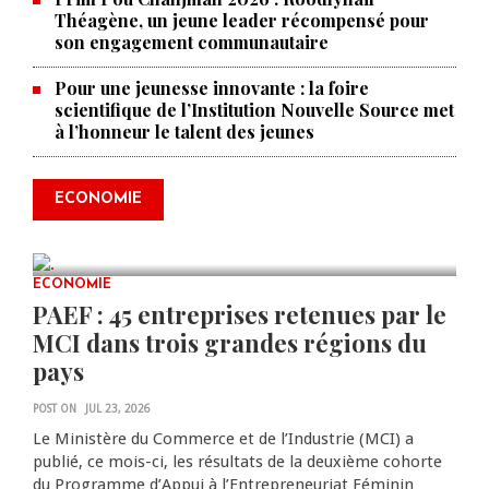
Théagène, un jeune leader récompensé pour
son engagement communautaire
Pour une jeunesse innovante : la foire
scientifique de l’Institution Nouvelle Source met
à l’honneur le talent des jeunes
Produire le savoir pour
transformer Haïti : BRH lance la
2ᵉ édition de ses Journées
ECONOMIE
scientifiques
JUL 23, 2026
0 COMMENTS
ECONOMIE
PAEF : 45 entreprises retenues par le
MCI dans trois grandes régions du
pays
POST ON
JUL 23, 2026
Le Ministère du Commerce et de l’Industrie (MCI) a
publié, ce mois-ci, les résultats de la deuxième cohorte
du Programme d’Appui à l’Entrepreneuriat Féminin