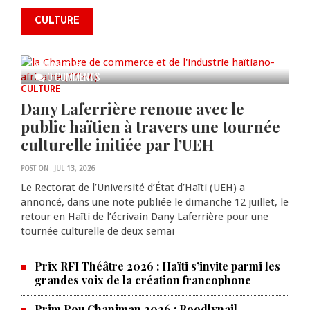
commémorer le 235e
CULTURE
anniversaire de la cérémonie du
Bois Caïman
AUG 05, 2026
0 COMMENTS
CULTURE
Dany Laferrière renoue avec le
public haïtien à travers une tournée
culturelle initiée par l’UEH
POST ON
JUL 13, 2026
Le Rectorat de l’Université d’État d’Haïti (UEH) a
annoncé, dans une note publiée le dimanche 12 juillet, le
retour en Haïti de l’écrivain Dany Laferrière pour une
tournée culturelle de deux semai
Prix RFI Théâtre 2026 : Haïti s’invite parmi les
grandes voix de la création francophone
Prim Pou Chanjman 2026 : Roodlynail