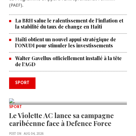
(PAEF).
La BRH salue le ralentissement de l’inflation et
la stabilité du taux de change en Haïti
Haïti obtient un nouvel appui stratégique de
l'ONUDI pour stimuler les investissements
Walter Gavellus officiellement installé à la tête
de l’AGD
Le père de la légende argentine
SPORT
Lionel Messi est décédé à 68 ans
AUG 08, 2026
0 COMMENTS
SPORT
Le Violette AC lance sa campagne
caribéenne face à Defence Force
POST ON
AUG 04, 2026