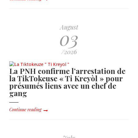
August
03
/2026
La PNH confirme l’arrestation de
la TikTokeuse « Ti Kreyòl » pour
présumés liens avec un chef de
gang
Continue reading
July