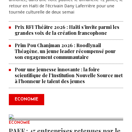
retour en Haïti de l’écrivain Dany Laferrière pour une
tournée culturelle de deux semai
Prix RFI Théâtre 2026 : Haïti s’invite parmi les
grandes voix de la création francophone
Prim Pou Chanjman 2026 : Roodlynail
Théagène, un jeune leader récompensé pour
son engagement communautaire
Pour une jeunesse innovante : la foire
scientifique de l’Institution Nouvelle Source met
à l’honneur le talent des jeunes
Produire le savoir pour
transformer Haïti : BRH lance la
2ᵉ édition de ses Journées
ECONOMIE
scientifiques
JUL 23, 2026
0 COMMENTS
ECONOMIE
PAEF : 45 entreprises retenues par le