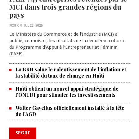
MCI dans trois grandes régions du
pays
POST ON
JUL 23, 2026
Le Ministère du Commerce et de l’Industrie (MCI) a
publié, ce mois-ci, les résultats de la deuxième cohorte
du Programme d’Appui à l’Entrepreneuriat Féminin
(PAEF).
La BRH salue le ralentissement de l’inflation et
la stabilité du taux de change en Haïti
Haïti obtient un nouvel appui stratégique de
l'ONUDI pour stimuler les investissements
Walter Gavellus officiellement installé à la tête
de l’AGD
Le père de la légende argentine
SPORT
Lionel Messi est décédé à 68 ans