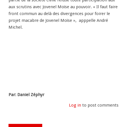
partie de la société civile refuse toute participation aux
aux scrutins avec Jovenel Moïse au pouvoir. « Il faut faire
front commun au delà des divergences pour foirer le
projet macabre de Jovenel Moïse », apppelle André
Michel.
Par: Daniel Zéphyr
Log in
to post comments
James Monazard s’inscrit comme