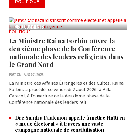
POLITIQUE
électeur et appelle à la
mobilisation citoyenne
AUG 07, 2026
0 COMMENTS
POLITIQUE
La Ministre Raina Forbin ouvre la
deuxième phase de la Conférence
nationale des leaders religieux dans
le Grand Nord
POST ON
AUG 07, 2026
La Ministre des Affaires Étrangères et des Cultes, Raina
Forbin, a procédé, ce vendredi 7 août 2026, à Villa
Caracol, à l'ouverture de la deuxième phase de la
Conférence nationale des leaders reli
Dre Sandra Paulemon appelle à mettre Haïti en
« mode électoral » à travers une vaste
campagne nationale de sensibilisation