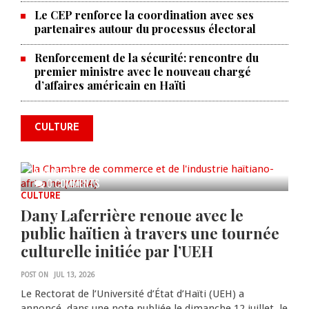
Le CEP renforce la coordination avec ses
partenaires autour du processus électoral
Renforcement de la sécurité: rencontre du
La Chambre de commerce et de
premier ministre avec le nouveau chargé
d’affaires américain en Haïti
l'industrie haïtiano-africaine
annonce des activités pour
commémorer le 235e
CULTURE
anniversaire de la cérémonie du
Bois Caïman
AUG 05, 2026
0 COMMENTS
CULTURE
Dany Laferrière renoue avec le
public haïtien à travers une tournée
culturelle initiée par l’UEH
POST ON
JUL 13, 2026
Le Rectorat de l’Université d’État d’Haïti (UEH) a
annoncé, dans une note publiée le dimanche 12 juillet, le