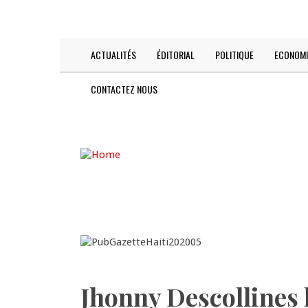
Skip
TODAY IS:
2026-08-08
to
main
content
ACTUALITÉS
ÉDITORIAL
POLITIQUE
ECONOMI
Main
navigation
CONTACTEZ NOUS
Jhonny Descollines