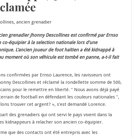
éclamée
cien grenadier Jhonny Descollines est confirmé par Ernso
 co-équipier à la selection nationale lors d'une
nique. L'ancien joueur de foot haïtien a été kidnappé à
au moment où son véhicule est tombé en panne, a-t-il fait
ns confirmées par Ernso Laurence, les ravisseurs ont
honny Descollines et réclamé la rondellette somme de 500,
icains pour le remettre en liberté. " Nous avons déjà payé
terrain de football en défendant les couleurs nationales ",
llons trouver cet argent? », s’est demandé Lorence.
upart des grenadiers qui ont servi le pays vivent dans la
les kidnappeurs à relacher son ancien co-équipier.
me que des contacts ont été entrepris avec les