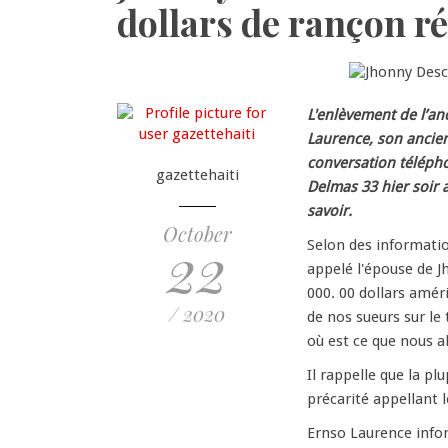
dollars de rançon r
L'enlèvement de l’an
Laurence, son ancien
conversation télépho
gazettehaiti
Delmas 33 hier soir 
savoir.
October
22
Selon des informatio
appelé l'épouse de J
000. 00 dollars amér
/ 2020
de nos sueurs sur le 
où est ce que nous a
Il rappelle que la pl
précarité appellant 
Ernso Laurence infor