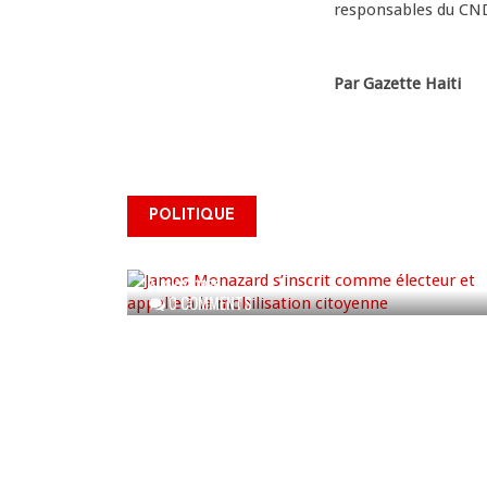
responsables du CNDD
Par Gazette Haiti
James Monazard s’inscrit
POLITIQUE
comme électeur et appelle à
la mobilisation citoyenne
AUG 07, 2026
0 COMMENTS