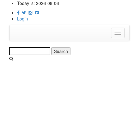
Skip
Today is:
2026-08-06
to
main
Login
content
Toggle
navigation
Search