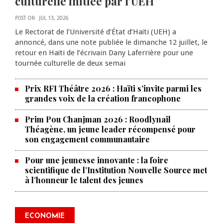
culturelle initiée par l’UEH
POST ON
JUL 13, 2026
Le Rectorat de l’Université d’État d’Haïti (UEH) a
annoncé, dans une note publiée le dimanche 12 juillet, le
retour en Haïti de l’écrivain Dany Laferrière pour une
tournée culturelle de deux semai
Prix RFI Théâtre 2026 : Haïti s’invite parmi les
grandes voix de la création francophone
Prim Pou Chanjman 2026 : Roodlynail
Théagène, un jeune leader récompensé pour
son engagement communautaire
Pour une jeunesse innovante : la foire
scientifique de l’Institution Nouvelle Source met
à l’honneur le talent des jeunes
Produire le savoir pour
transformer Haïti : BRH lance la
2ᵉ édition de ses Journées
ECONOMIE