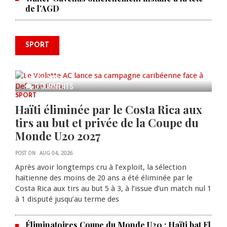
de l’AGD
SPORT
Le Violette AC lance sa campagne
caribéenne face à Defence Force
AUG 04, 2026
0 COMMENTS
SPORT
Haïti éliminée par le Costa Rica aux
tirs au but et privée de la Coupe du
Monde U20 2027
POST ON
AUG 04, 2026
Après avoir longtemps cru à l’exploit, la sélection
haïtienne des moins de 20 ans a été éliminée par le
Costa Rica aux tirs au but 5 à 3, à l’issue d’un match nul 1
à 1 disputé jusqu’au terme des
Éliminatoires Coupe du Monde U20 : Haïti bat El