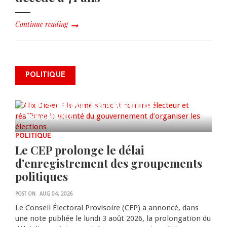
Continue reading
Alix Didier Fils-Aimé s’inscrit
POLITIQUE
comme électeur et réaffirme la
volonté du gouvernement
d’organiser les élections
0 COMMENTS
AUG 04, 2026
POLITIQUE
Le CEP prolonge le délai
d'enregistrement des groupements
politiques
POST ON
AUG 04, 2026
Le Conseil Électoral Provisoire (CEP) a annoncé, dans
une note publiée le lundi 3 août 2026, la prolongation du