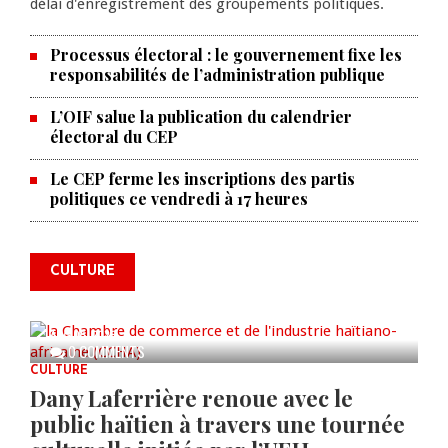
délai d'enregistrement des groupements politiques.
Processus électoral : le gouvernement fixe les
responsabilités de l’administration publique
L’OIF salue la publication du calendrier
électoral du CEP
Le CEP ferme les inscriptions des partis
La Chambre de commerce et de
politiques ce vendredi à 17 heures
l'industrie haïtiano-africaine
annonce des activités pour
commémorer le 235e
CULTURE
anniversaire de la cérémonie du
Bois Caïman
AUG 05, 2026
0 COMMENTS
CULTURE
Dany Laferrière renoue avec le
public haïtien à travers une tournée