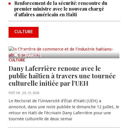
Renforcement de la sécurité: rencontre du
La Chambre de commerce et de
premier ministre avec le nouveau chargé
d’affaires américain en Haïti
l'industrie haïtiano-africaine
annonce des activités pour
commémorer le 235e
CULTURE
anniversaire de la cérémonie du
Bois Caïman
AUG 05, 2026
0 COMMENTS
CULTURE
Dany Laferrière renoue avec le
public haïtien à travers une tournée
culturelle initiée par l’UEH
POST ON
JUL 13, 2026
Le Rectorat de l’Université d’État d’Haïti (UEH) a
annoncé, dans une note publiée le dimanche 12 juillet, le
retour en Haïti de l’écrivain Dany Laferrière pour une
tournée culturelle de deux semai