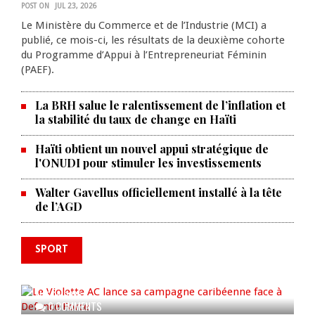
POST ON
JUL 23, 2026
Le Ministère du Commerce et de l’Industrie (MCI) a
publié, ce mois-ci, les résultats de la deuxième cohorte
du Programme d’Appui à l’Entrepreneuriat Féminin
(PAEF).
La BRH salue le ralentissement de l’inflation et
la stabilité du taux de change en Haïti
Haïti obtient un nouvel appui stratégique de
l'ONUDI pour stimuler les investissements
Walter Gavellus officiellement installé à la tête
de l’AGD
SPORT
Le Violette AC lance sa campagne
caribéenne face à Defence Force
AUG 04, 2026
0 COMMENTS