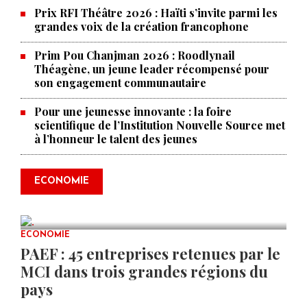
Prix RFI Théâtre 2026 : Haïti s’invite parmi les
grandes voix de la création francophone
Prim Pou Chanjman 2026 : Roodlynail
Théagène, un jeune leader récompensé pour
son engagement communautaire
Pour une jeunesse innovante : la foire
scientifique de l’Institution Nouvelle Source met
à l’honneur le talent des jeunes
Produire le savoir pour
transformer Haïti : BRH lance la
2ᵉ édition de ses Journées
ECONOMIE
scientifiques
JUL 23, 2026
0 COMMENTS
ECONOMIE
PAEF : 45 entreprises retenues par le
MCI dans trois grandes régions du
pays