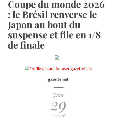
Coupe du monde 2026
: le Brésil renverse le
Japon au bout du
suspense et file en 1/8
de finale
gazettehaiti
June
29
/ 2026