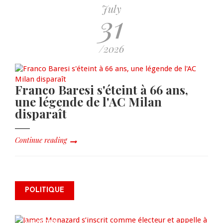
July
31
/2026
Franco Baresi s'éteint à 66 ans,
une légende de l'AC Milan
disparaît
Continue reading
James Monazard s’inscrit comme
POLITIQUE
électeur et appelle à la
mobilisation citoyenne
AUG 07, 2026