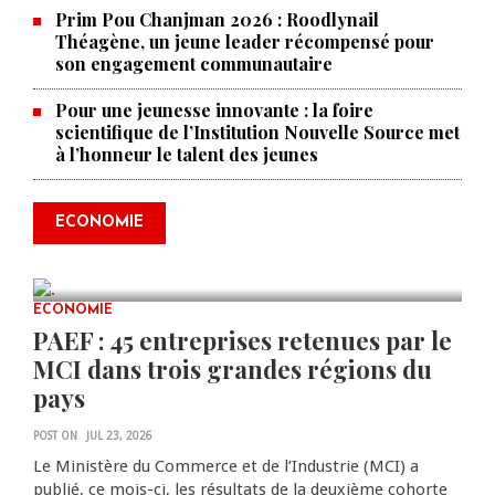
Prim Pou Chanjman 2026 : Roodlynail
Théagène, un jeune leader récompensé pour
son engagement communautaire
Pour une jeunesse innovante : la foire
scientifique de l’Institution Nouvelle Source met
à l’honneur le talent des jeunes
Produire le savoir pour
transformer Haïti : BRH lance la
2ᵉ édition de ses Journées
ECONOMIE
scientifiques
JUL 23, 2026
0 COMMENTS
ECONOMIE
PAEF : 45 entreprises retenues par le
MCI dans trois grandes régions du
pays
POST ON
JUL 23, 2026
Le Ministère du Commerce et de l’Industrie (MCI) a
publié, ce mois-ci, les résultats de la deuxième cohorte