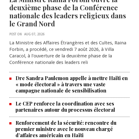
deuxième phase de la Conférence
nationale des leaders religieux dans
le Grand Nord
POST ON
AUG 07, 2026
La Ministre des Affaires Étrangères et des Cultes, Raina
Forbin, a procédé, ce vendredi 7 août 2026, à Villa
Caracol, à l'ouverture de la deuxième phase de la
Conférence nationale des leaders reli
Dre Sandra Paulemon appelle à mettre Haïti en
« mode électoral » à travers une vaste
campagne nationale de sensibilisation
Le CEP renforce la coordination avec ses
partenaires autour du processus électoral
Renforcement de la sécurité: rencontre du
La Chambre de commerce et de
premier ministre avec le nouveau chargé
d’affaires américain en Haïti
l'industrie haïtiano-africaine