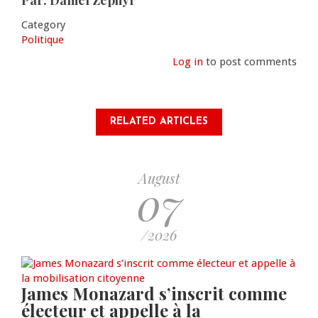
Par: Daniel Zéphyr
Category
Politique
Log in
to post comments
RELATED ARTICLES
August
07
/2026
James Monazard s’inscrit comme
électeur et appelle à la