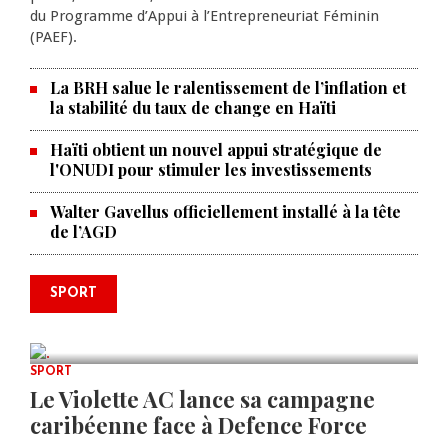
du Programme d’Appui à l’Entrepreneuriat Féminin
(PAEF).
La BRH salue le ralentissement de l’inflation et
la stabilité du taux de change en Haïti
Haïti obtient un nouvel appui stratégique de
l'ONUDI pour stimuler les investissements
Walter Gavellus officiellement installé à la tête
de l’AGD
Le père de la légende argentine
SPORT
Lionel Messi est décédé à 68 ans
AUG 08, 2026
0 COMMENTS
SPORT
Le Violette AC lance sa campagne
caribéenne face à Defence Force