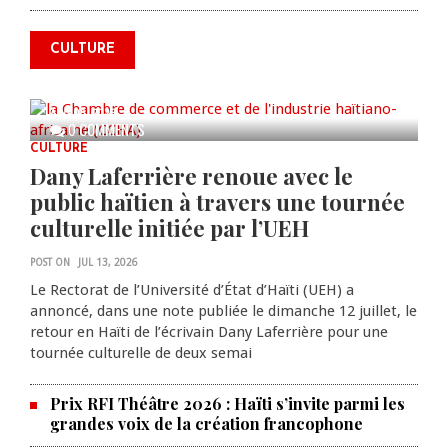
annonce des activités pour
commémorer le 235e
CULTURE
anniversaire de la cérémonie du
Bois Caïman
AUG 05, 2026
0 COMMENTS
CULTURE
Dany Laferrière renoue avec le
public haïtien à travers une tournée
culturelle initiée par l’UEH
POST ON
JUL 13, 2026
Le Rectorat de l’Université d’État d’Haïti (UEH) a
annoncé, dans une note publiée le dimanche 12 juillet, le
retour en Haïti de l’écrivain Dany Laferrière pour une
tournée culturelle de deux semai
Prix RFI Théâtre 2026 : Haïti s’invite parmi les
grandes voix de la création francophone