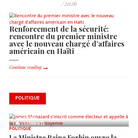
/2026
Renforcement de la sécurité:
rencontre du premier ministre
avec le nouveau chargé d’affaires
américain en Haïti
Continue reading
James Monazard s’inscrit comme
POLITIQUE
électeur et appelle à la
mobilisation citoyenne
AUG 07, 2026
0 COMMENTS
POLITIQUE
La Ministre Raina Forbin ouvre la