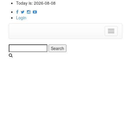
Skip
Today is:
2026-08-08
to
main
Login
content
Toggle
navigation
Search