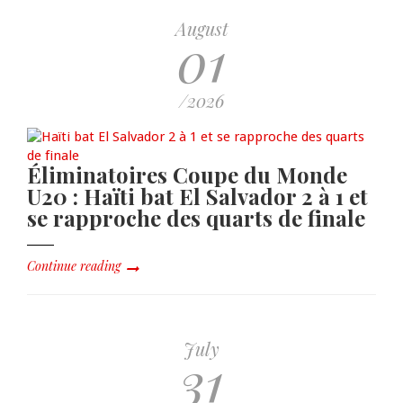
August
01
/2026
Éliminatoires Coupe du Monde
U20 : Haïti bat El Salvador 2 à 1 et
se rapproche des quarts de finale
Continue reading
July
31