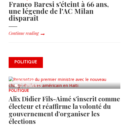
Franco Baresi s'éteint à 66 ans,
une légende de l'AC Milan
disparaît
Continue reading
Renforcement de la sécurité:
rencontre du premier ministre
POLITIQUE
avec le nouveau chargé d’affaires
américain en Haïti
AUG 06, 2026
0 COMMENTS
POLITIQUE
Alix Didier Fils-Aimé s’inscrit comme
électeur et réaffirme la volonté du
gouvernement d’organiser les
élections