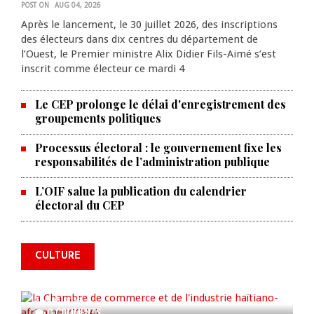
POST ON
AUG 04, 2026
Après le lancement, le 30 juillet 2026, des inscriptions
des électeurs dans dix centres du département de
l’Ouest, le Premier ministre Alix Didier Fils-Aimé s’est
inscrit comme électeur ce mardi 4
Le CEP prolonge le délai d'enregistrement des
groupements politiques
Processus électoral : le gouvernement fixe les
responsabilités de l’administration publique
L’OIF salue la publication du calendrier
La Chambre de commerce et de
électoral du CEP
l'industrie haïtiano-africaine
annonce des activités pour
commémorer le 235e
CULTURE
anniversaire de la cérémonie du
Bois Caïman
AUG 05, 2026
0 COMMENTS