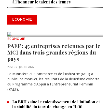
à l’honneur le talent des jeunes
Produire le savoir pour
transformer Haïti : BRH lance la
2ᵉ édition de ses Journées
ECONOMIE
scientifiques
JUL 23, 2026
0 COMMENTS
ECONOMIE
PAEF : 45 entreprises retenues par le
MCI dans trois grandes régions du
pays
POST ON
JUL 23, 2026
Le Ministère du Commerce et de l’Industrie (MCI) a
publié, ce mois-ci, les résultats de la deuxième cohorte
du Programme d’Appui à l’Entrepreneuriat Féminin
(PAEF).
La BRH salue le ralentissement de l’inflation et
la stabilité du taux de change en Haïti