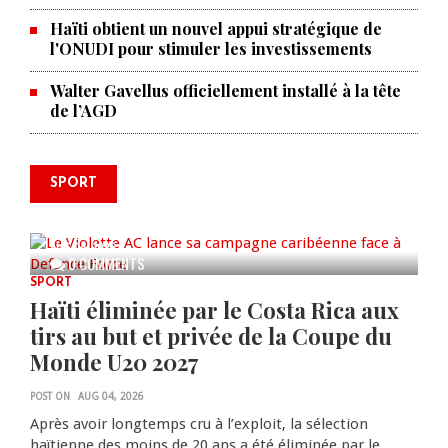
Haïti obtient un nouvel appui stratégique de
l'ONUDI pour stimuler les investissements
Walter Gavellus officiellement installé à la tête
de l’AGD
SPORT
Le Violette AC lance sa campagne
caribéenne face à Defence Force
AUG 04, 2026
0 COMMENTS
SPORT
Haïti éliminée par le Costa Rica aux
tirs au but et privée de la Coupe du
Monde U20 2027
POST ON
AUG 04, 2026
Après avoir longtemps cru à l’exploit, la sélection
haïtienne des moins de 20 ans a été éliminée par le