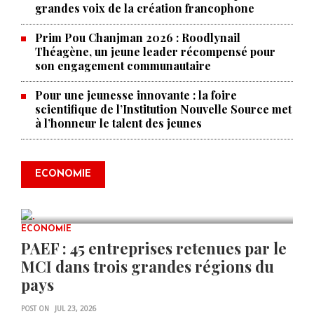
grandes voix de la création francophone
Prim Pou Chanjman 2026 : Roodlynail
Théagène, un jeune leader récompensé pour
son engagement communautaire
Pour une jeunesse innovante : la foire
scientifique de l’Institution Nouvelle Source met
à l’honneur le talent des jeunes
Produire le savoir pour
transformer Haïti : BRH lance la
2ᵉ édition de ses Journées
ECONOMIE
scientifiques
JUL 23, 2026
0 COMMENTS
ECONOMIE
PAEF : 45 entreprises retenues par le
MCI dans trois grandes régions du
pays
POST ON
JUL 23, 2026