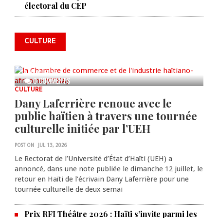
La Chambre de commerce et de
électoral du CEP
l'industrie haïtiano-africaine
annonce des activités pour
commémorer le 235e
CULTURE
anniversaire de la cérémonie du
Bois Caïman
AUG 05, 2026
0 COMMENTS
CULTURE
Dany Laferrière renoue avec le
public haïtien à travers une tournée
culturelle initiée par l’UEH
POST ON
JUL 13, 2026
Le Rectorat de l’Université d’État d’Haïti (UEH) a
annoncé, dans une note publiée le dimanche 12 juillet, le
retour en Haïti de l’écrivain Dany Laferrière pour une
tournée culturelle de deux semai
Prix RFI Théâtre 2026 : Haïti s’invite parmi les