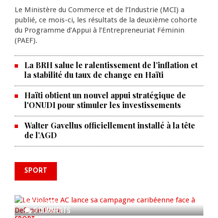
Le Ministère du Commerce et de l’Industrie (MCI) a
publié, ce mois-ci, les résultats de la deuxième cohorte
du Programme d’Appui à l’Entrepreneuriat Féminin
(PAEF).
La BRH salue le ralentissement de l’inflation et
la stabilité du taux de change en Haïti
Haïti obtient un nouvel appui stratégique de
l'ONUDI pour stimuler les investissements
Walter Gavellus officiellement installé à la tête
de l’AGD
SPORT
Le Violette AC lance sa campagne
caribéenne face à Defence Force
AUG 04, 2026
0 COMMENTS