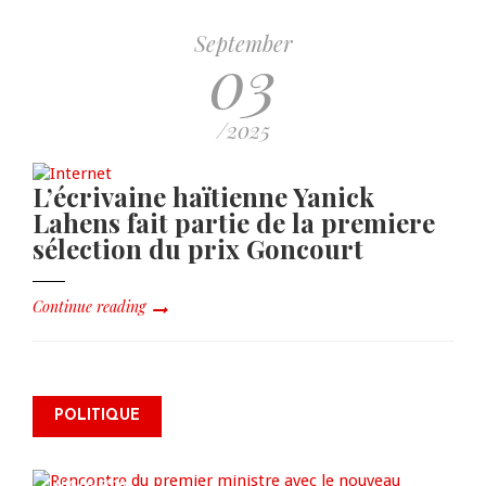
September
03
/2025
L’écrivaine haïtienne Yanick
Lahens fait partie de la premiere
sélection du prix Goncourt
Continue reading
Renforcement de la sécurité:
rencontre du premier ministre
POLITIQUE
avec le nouveau chargé d’affaires
américain en Haïti
AUG 06, 2026