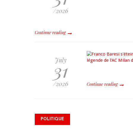
/2026
Continue reading
July
31
/2026
Continue reading
Dre Sandra Paulemon appelle
à mettre Haïti en « mode
électoral » à travers une vaste
POLITIQUE
campagne nationale de
sensibilisation