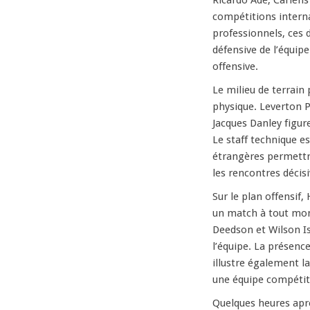
Ricardo Adé, Carlens
compétitions intern
professionnels, ces d
défensive de l’équipe
offensive.
Le milieu de terrain
physique. Leverton Pi
Jacques Danley figur
Le staff technique e
étrangères permettr
les rencontres décisi
Sur le plan offensif,
un match à tout mom
Deedson et Wilson Is
l’équipe. La présenc
illustre également l
une équipe compétit
Quelques heures après