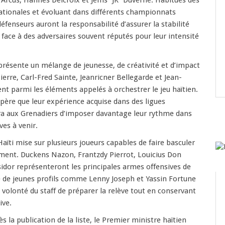
 Arcus, Hannes Delcroix et Jems “JK” Duverne. Habitués des
ationales et évoluant dans différents championnats
éfenseurs auront la responsabilité d’assurer la stabilité
 face à des adversaires souvent réputés pour leur intensité
 présente un mélange de jeunesse, de créativité et d’impact
erre, Carl-Fred Sainte, Jeanricner Bellegarde et Jean-
ent parmi les éléments appelés à orchestrer le jeu haïtien.
spère que leur expérience acquise dans des ligues
a aux Grenadiers d’imposer davantage leur rythme dans
ves à venir.
 Haïti mise sur plusieurs joueurs capables de faire basculer
ent. Duckens Nazon, Frantzdy Pierrot, Louicius Don
idor représenteront les principales armes offensives de
e de jeunes profils comme Lenny Joseph et Yassin Fortune
a volonté du staff de préparer la relève tout en conservant
ive.
 la publication de la liste, le Premier ministre haïtien