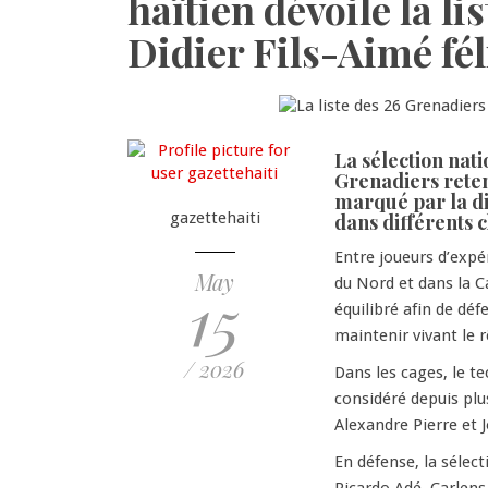
haïtien dévoile la li
Didier Fils-Aimé fél
La sélection nati
Grenadiers rete
marqué par la di
gazettehaiti
dans différents 
Entre joueurs d’expé
May
du Nord et dans la C
15
équilibré afin de déf
maintenir vivant le r
/ 2026
Dans les cages, le te
considéré depuis plu
Alexandre Pierre et 
En défense, la séle