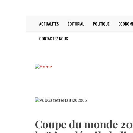
Skip
TODAY IS:
2026-08-07
to
main
content
ACTUALITÉS
ÉDITORIAL
POLITIQUE
ECONOMI
Main
navigation
CONTACTEZ NOUS
Coupe du monde 2026