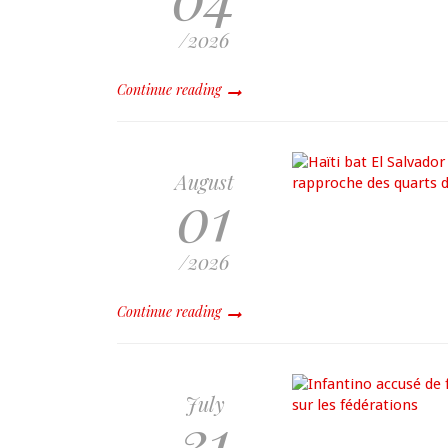
/2026
Continue reading
August
01
/2026
Continue reading
July
31