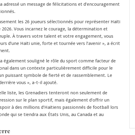
é a adressé un message de félicitations et d’encouragement
tionnés.
reusement les 26 joueurs sélectionnés pour représenter Haïti
2026. Vous incarnez le courage, la détermination et
peuple. À travers votre talent et votre engagement, vous
urs d’une Haïti unie, forte et tournée vers l’avenir », a écrit
ment.
 a également souligné le rôle du sport comme facteur de
al dans un contexte particulièrement difficile pour le
 un puissant symbole de fierté et de rassemblement. Le
errière vous », a-t-il ajouté.
elle liste, les Grenadiers tenteront non seulement de
ression sur le plan sportif, mais également d’offrir un
espoir à des millions d’Haïtiens passionnés de football lors
nde qui se tiendra aux États Unis, au Canada et au
erre