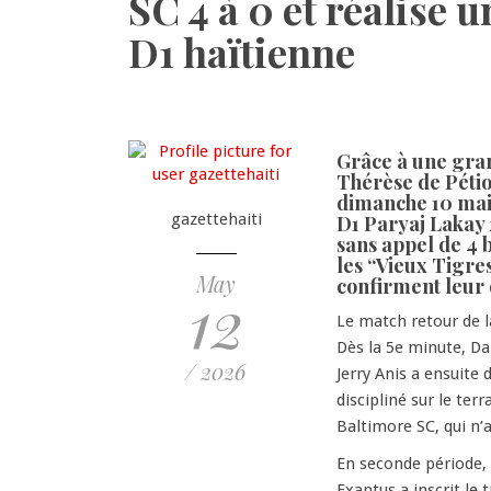
SC 4 à 0 et réalise 
D1 haïtienne
Grâce à une gra
Thérèse de Pétion
dimanche 10 mai 
gazettehaiti
D1 Paryaj Lakay 
sans appel de 4 b
les “Vieux Tigres
May
confirment leur d
12
Le match retour de l
Dès la 5e minute, Da
/ 2026
Jerry Anis a ensuite 
discipliné sur le te
Baltimore SC, qui n’a
En seconde période, l
Exantus a inscrit le