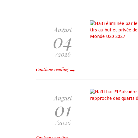
August
04
/2026
Continue reading
August
01
/2026
Continue reading