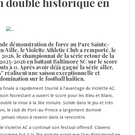
un doublé historique en
nde démonstration de force au Parc Sainte-
-Ville, le Violette Athletic Club a remporté, le
2026, le championnat de la série retour de la
2025-2026 en battant Baltimore SC sur le score
uts à 0. Après avoir déjà gagné la série aller,
” réalisent une saison exceptionnelle et
omination sur le football haïtien.
a finale a rapidement tourné à l’avantage du Violette AC.
ison Norestant a ouvert le score pour les Bleu et Blanc.
doublé la mise à la 36e minute. Solide dans le jeu et très
rrain, le club de Port-au-Prince a largement dominé
 jamais réussi à revenir dans la rencontre.
e Violette AC a continué son festival offensif. Clavens
 troisième but à la 76e minute avant que Stay Plaisimond ne