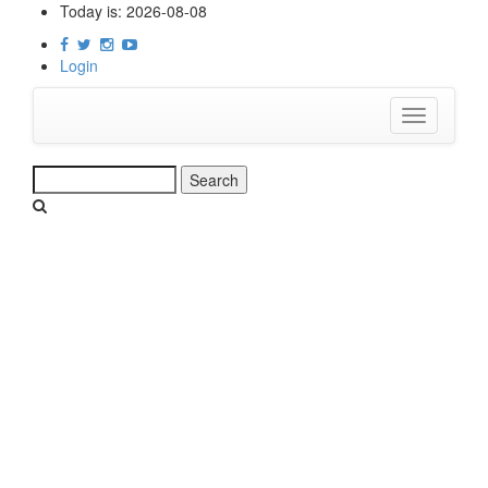
Skip
Today is:
2026-08-08
to
main
Login
content
Toggle
navigation
Search