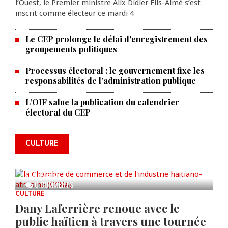
l’Ouest, le Premier ministre Alix Didier Fils-Aimé s’est
inscrit comme électeur ce mardi 4
Le CEP prolonge le délai d'enregistrement des
groupements politiques
Processus électoral : le gouvernement fixe les
responsabilités de l’administration publique
La Chambre de commerce et de
L’OIF salue la publication du calendrier
électoral du CEP
l'industrie haïtiano-africaine
annonce des activités pour
commémorer le 235e
CULTURE
anniversaire de la cérémonie du
Bois Caïman
AUG 05, 2026
0 COMMENTS
CULTURE
Dany Laferrière renoue avec le
public haïtien à travers une tournée