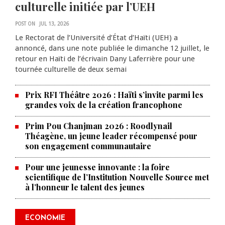
culturelle initiée par l’UEH
POST ON
JUL 13, 2026
Le Rectorat de l’Université d’État d’Haïti (UEH) a
annoncé, dans une note publiée le dimanche 12 juillet, le
retour en Haïti de l’écrivain Dany Laferrière pour une
tournée culturelle de deux semai
Prix RFI Théâtre 2026 : Haïti s’invite parmi les
grandes voix de la création francophone
Prim Pou Chanjman 2026 : Roodlynail
Théagène, un jeune leader récompensé pour
son engagement communautaire
Pour une jeunesse innovante : la foire
scientifique de l’Institution Nouvelle Source met
à l’honneur le talent des jeunes
Produire le savoir pour
transformer Haïti : BRH lance la
2ᵉ édition de ses Journées
ECONOMIE