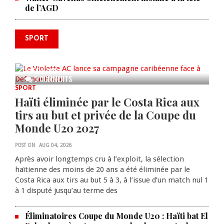
de l’AGD
SPORT
Le Violette AC lance sa campagne
caribéenne face à Defence Force
AUG 04, 2026
0 COMMENTS
SPORT
Haïti éliminée par le Costa Rica aux
tirs au but et privée de la Coupe du
Monde U20 2027
POST ON
AUG 04, 2026
Après avoir longtemps cru à l’exploit, la sélection
haïtienne des moins de 20 ans a été éliminée par le
Costa Rica aux tirs au but 5 à 3, à l’issue d’un match nul 1
à 1 disputé jusqu’au terme des
Éliminatoires Coupe du Monde U20 : Haïti bat El