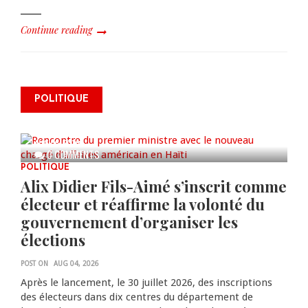
Continue reading
Renforcement de la sécurité:
rencontre du premier ministre
POLITIQUE
avec le nouveau chargé d’affaires
américain en Haïti
AUG 06, 2026
0 COMMENTS
POLITIQUE
Alix Didier Fils-Aimé s’inscrit comme
électeur et réaffirme la volonté du
gouvernement d’organiser les
élections
POST ON
AUG 04, 2026
Après le lancement, le 30 juillet 2026, des inscriptions
des électeurs dans dix centres du département de