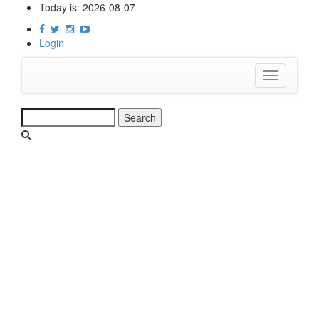
Skip
Today is:
2026-08-07
to
main
Login
content
Toggle
navigation
Search