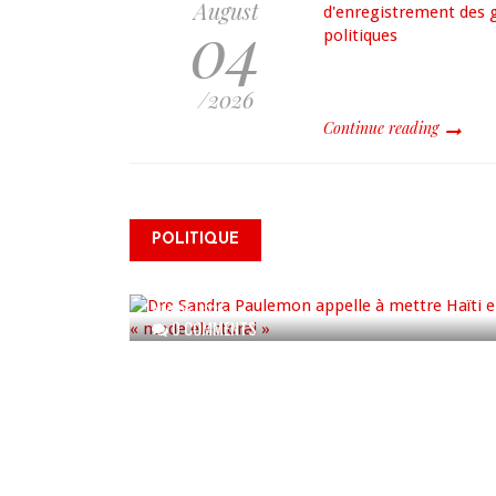
August
04
/2026
Continue reading
Dre Sandra Paulemon appelle
à mettre Haïti en « mode
électoral » à travers une vaste
POLITIQUE
campagne nationale de
sensibilisation
AUG 06, 2026
0 COMMENTS