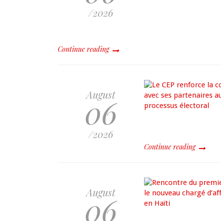
/2026
Continue reading
August
06
/2026
Continue reading
August
06