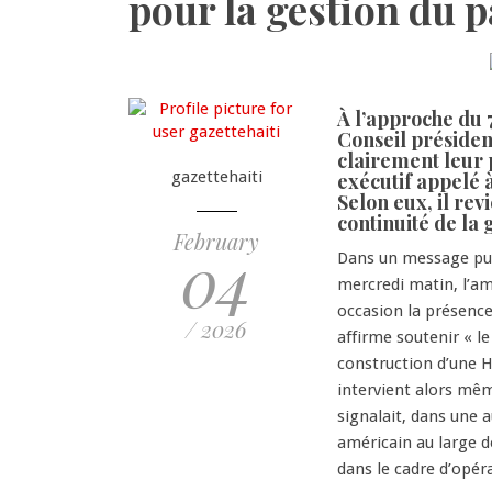
pour la gestion du pa
À l’approche du 
Conseil président
clairement leur 
gazettehaiti
exécutif appelé à
Selon eux, il re
continuité de la
February
04
Dans un message publ
mercredi matin, l’a
occasion la présence
/ 2026
affirme soutenir « l
construction d’une Ha
intervient alors mê
signalait, dans une a
américain au large d
dans le cadre d’opér