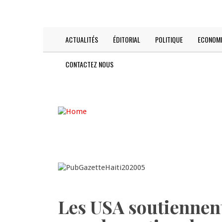
Skip
TODAY IS:
2026-08-06
to
main
content
ACTUALITÉS
ÉDITORIAL
POLITIQUE
ECONOMI
Main
navigation
CONTACTEZ NOUS
Les USA soutiennent