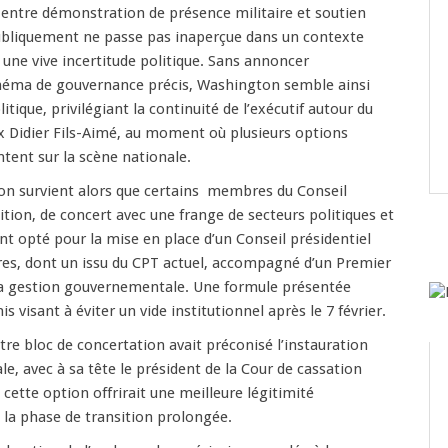
entre démonstration de présence militaire et soutien
ubliquement ne passe pas inaperçue dans un contexte
une vive incertitude politique. Sans annoncer
éma de gouvernance précis, Washington semble ainsi
itique, privilégiant la continuité de l’exécutif autour du
x Didier Fils-Aimé, au moment où plusieurs options
ntent sur la scène nationale.
ion survient alors que certains membres du Conseil
ition, de concert avec une frange de secteurs politiques et
 ont opté pour la mise en place d’un Conseil présidentiel
res, dont un issu du CPT actuel, accompagné d’un Premier
la gestion gouvernementale. Une formule présentée
isant à éviter un vide institutionnel après le 7 février.
tre bloc de concertation avait préconisé l’instauration
le, avec à sa tête le président de la Cour de cassation
 cette option offrirait une meilleure légitimité
s la phase de transition prolongée.