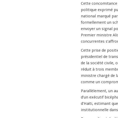
Cette concomitance 
politique exprimé p
national marqué par 
formellement un sch
envoyer un signal pol
Premier ministre Ali
concurrentes s’affro
Cette prise de posit
présidentiel de trans
de la société civile,
réduit à trois memb
ministre chargé de 
comme un compromis v
Parallèlement, un au
d’un exécutif bicépha
d’Haïti, estimant que
institutionnelle dan