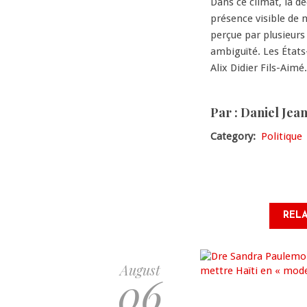
Dans ce climat, la d
présence visible de 
perçue par plusieur
ambiguïté. Les États-
Alix Didier Fils-Aimé.
Par : Daniel Jea
Category
Politique
RELA
August
06