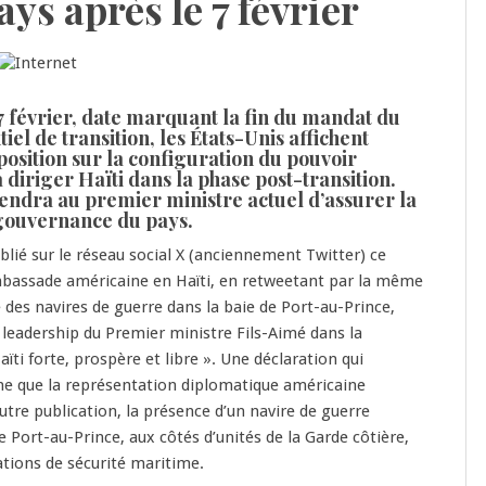
ys après le 7 février
7 février, date marquant la fin du mandat du
iel de transition, les États-Unis affichent
position sur la configuration du pouvoir
 diriger Haïti dans la phase post-transition.
viendra au premier ministre actuel d’assurer la
 gouvernance du pays.
ié sur le réseau social X (anciennement Twitter) ce
mbassade américaine en Haïti, en retweetant par la même
 des navires de guerre dans la baie de Port-au-Prince,
e leadership du Premier ministre Fils-Aimé dans la
ïti forte, prospère et libre ». Une déclaration qui
me que la représentation diplomatique américaine
utre publication, la présence d’un navire de guerre
e Port-au-Prince, aux côtés d’unités de la Garde côtière,
ations de sécurité maritime.