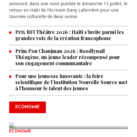
annoncé, dans une note publiée le dimanche 12 juillet, le
retour en Haïti de l’écrivain Dany Laferrière pour une
tournée culturelle de deux semai
Prix RFI Théâtre 2026 : Haïti s’invite parmi les
grandes voix de la création francophone
Prim Pou Chanjman 2026 : Roodlynail
Théagène, un jeune leader récompensé pour
son engagement communautaire
Pour une jeunesse innovante : la foire
scientifique de l’Institution Nouvelle Source met
à l’honneur le talent des jeunes
Produire le savoir pour
transformer Haïti : BRH lance la
2ᵉ édition de ses Journées
ECONOMIE
scientifiques
JUL 23, 2026
0 COMMENTS
ECONOMIE