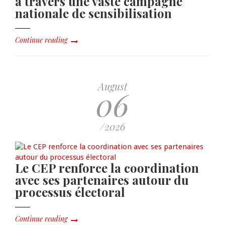
à travers une vaste campagne
nationale de sensibilisation
Continue reading
August
06
/2026
Le CEP renforce la coordination
avec ses partenaires autour du
processus électoral
Continue reading