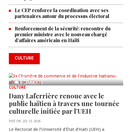
Le CEP renforce la coordination avec ses
partenaires autour du processus électoral
Renforcement de la sécurité: rencontre du
La Chambre de commerce et de
premier ministre avec le nouveau chargé
d’affaires américain en Haïti
l'industrie haïtiano-africaine
annonce des activités pour
commémorer le 235e
CULTURE
anniversaire de la cérémonie du
Bois Caïman
AUG 05, 2026
0 COMMENTS
CULTURE
Dany Laferrière renoue avec le
public haïtien à travers une tournée
culturelle initiée par l’UEH
POST ON
JUL 13, 2026
Le Rectorat de l’Université d’État d’Haïti (UEH) a