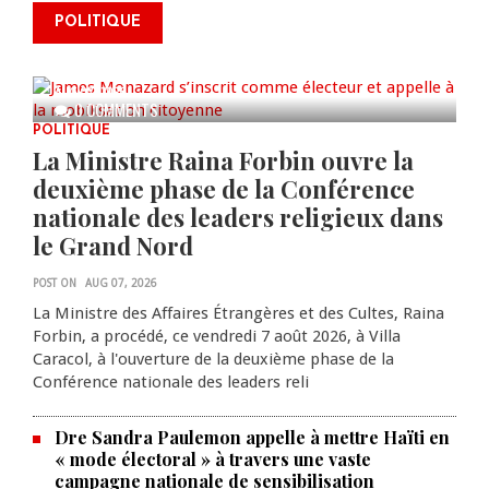
James Monazard s’inscrit comme
POLITIQUE
électeur et appelle à la
mobilisation citoyenne
AUG 07, 2026
0 COMMENTS
POLITIQUE
La Ministre Raina Forbin ouvre la
deuxième phase de la Conférence
nationale des leaders religieux dans
le Grand Nord
POST ON
AUG 07, 2026
La Ministre des Affaires Étrangères et des Cultes, Raina
Forbin, a procédé, ce vendredi 7 août 2026, à Villa
Caracol, à l'ouverture de la deuxième phase de la
Conférence nationale des leaders reli
Dre Sandra Paulemon appelle à mettre Haïti en
« mode électoral » à travers une vaste
campagne nationale de sensibilisation