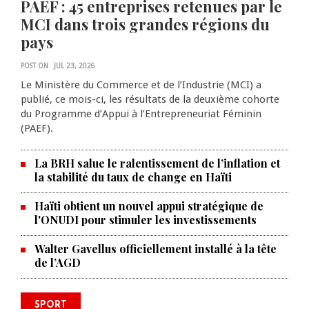
PAEF : 45 entreprises retenues par le
MCI dans trois grandes régions du
pays
POST ON
JUL 23, 2026
Le Ministère du Commerce et de l’Industrie (MCI) a
publié, ce mois-ci, les résultats de la deuxième cohorte
du Programme d’Appui à l’Entrepreneuriat Féminin
(PAEF).
La BRH salue le ralentissement de l’inflation et
la stabilité du taux de change en Haïti
Haïti obtient un nouvel appui stratégique de
l'ONUDI pour stimuler les investissements
Walter Gavellus officiellement installé à la tête
de l’AGD
Le père de la légende argentine
SPORT