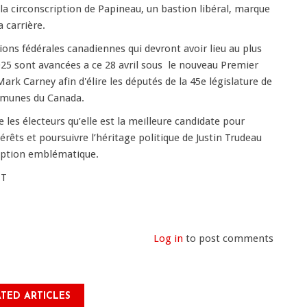
a circonscription de Papineau, un bastion libéral, marque
 carrière.
ions fédérales canadiennes qui devront avoir lieu au plus
025 sont avancées a ce 28 avril sous le nouveau Premier
ark Carney afin d'élire les députés de la 45e législature de
munes du Canada.
 les électeurs qu’elle est la meilleure candidate pour
érêts et poursuivre l’héritage politique de Justin Trudeau
ription emblématique.
NT
Log in
to post comments
TED ARTICLES