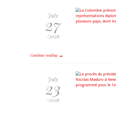
July
27
/2026
Continue reading
July
23
/2026