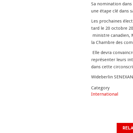
Sa nomination dans l
une étape clé dans sa
Les prochaines élect
tard le 20 octobre 2
ministre canadien, M
la Chambre des com
Elle devra convaincre
représenter leurs int
dans cette circonsc
Wideberlin SENEXA
Category
International
RELA