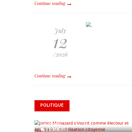
Continue reading
July
12
/2026
Continue reading
James Monazard s’inscrit
POLITIQUE
comme électeur et appelle à
la mobilisation citoyenne
AUG 07, 2026
0 COMMENTS