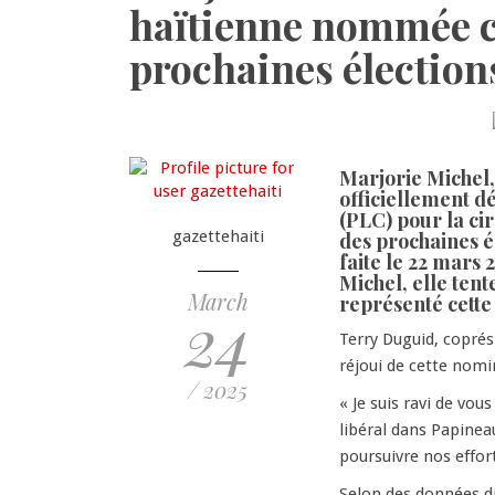
haïtienne nommée c
prochaines élection
Marjorie Michel,
officiellement d
(PLC) pour la ci
gazettehaiti
des prochaines él
faite le 22 mars 
Michel, elle ten
March
représenté cette
24
Terry Duguid, coprés
réjoui de cette nomi
/ 2025
« Je suis ravi de vo
libéral dans Papineau
poursuivre nos effort
Selon des données d