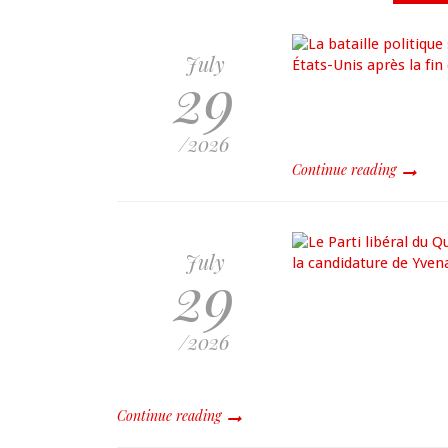
July
29
/2026
Continue reading
July
29
/2026
Continue reading