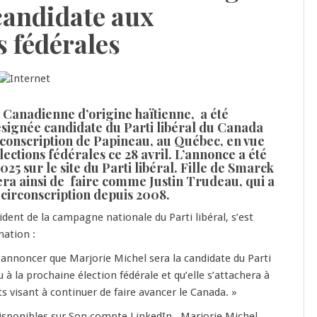
andidate aux
s fédérales
 Canadienne d’origine haïtienne, a été
ésignée candidate du Parti libéral du Canada
rconscription de Papineau, au Québec, en vue
ections fédérales ce 28 avril. L’annonce a été
2025 sur le site du Parti libéral. Fille de Smarck
tera ainsi de faire comme Justin Trudeau, qui a
 circonscription depuis 2008.
ident de la campagne nationale du Parti libéral, s’est
nation :
us annoncer que Marjorie Michel sera la candidate du Parti
 à la prochaine élection fédérale et qu’elle s’attachera à
s visant à continuer de faire avancer le Canada. »
isponibles sur Son compte LinkedIn, Marjorie Michel