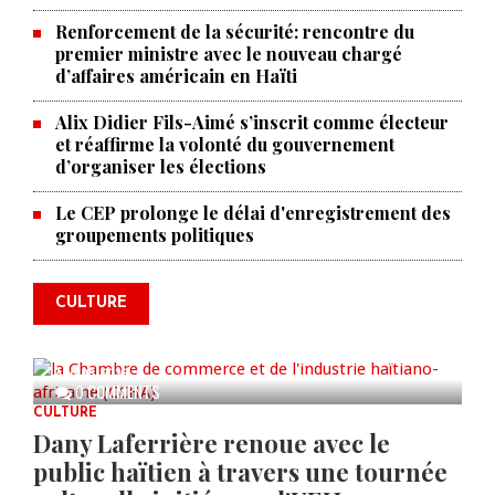
Renforcement de la sécurité: rencontre du
premier ministre avec le nouveau chargé
d’affaires américain en Haïti
Alix Didier Fils-Aimé s’inscrit comme électeur
et réaffirme la volonté du gouvernement
d’organiser les élections
La Chambre de commerce et de
Le CEP prolonge le délai d'enregistrement des
groupements politiques
l'industrie haïtiano-africaine
annonce des activités pour
commémorer le 235e
CULTURE
anniversaire de la cérémonie du
Bois Caïman
AUG 05, 2026
0 COMMENTS
CULTURE
Dany Laferrière renoue avec le
public haïtien à travers une tournée