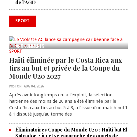
de l’AGD
SPORT
Le Violette AC lance sa campagne
caribéenne face à Defence Force
AUG 04, 2026
0 COMMENTS
SPORT
Haïti éliminée par le Costa Rica aux
tirs au but et privée de la Coupe du
Monde U20 2027
POST ON
AUG 04, 2026
Après avoir longtemps cru à l’exploit, la sélection
haïtienne des moins de 20 ans a été éliminée par le
Costa Rica aux tirs au but 5 à 3, à l’issue d’un match nul 1
à 1 disputé jusqu’au terme des
Éliminatoires Coupe du Monde U20 : Haïti bat El
Salvador 2 à 1 et se rapproche des quarts de