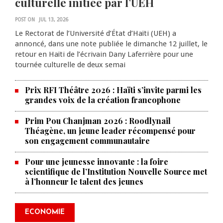
culturelle initiée par l’UEH
POST ON
JUL 13, 2026
Le Rectorat de l’Université d’État d’Haïti (UEH) a
annoncé, dans une note publiée le dimanche 12 juillet, le
retour en Haïti de l’écrivain Dany Laferrière pour une
tournée culturelle de deux semai
Prix RFI Théâtre 2026 : Haïti s’invite parmi les
grandes voix de la création francophone
Prim Pou Chanjman 2026 : Roodlynail
Théagène, un jeune leader récompensé pour
son engagement communautaire
Pour une jeunesse innovante : la foire
scientifique de l’Institution Nouvelle Source met
à l’honneur le talent des jeunes
Produire le savoir pour
transformer Haïti : BRH lance la
2ᵉ édition de ses Journées
ECONOMIE
scientifiques