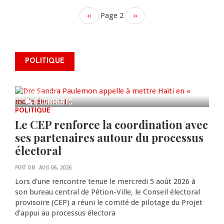
Previous
‹‹
Page 2
Next
››
page
page
Dre Sandra Paulemon appelle à
mettre Haïti en « mode électoral
POLITIQUE
» à travers une vaste campagne
nationale de sensibilisation
AUG 06, 2026
0 COMMENTS
POLITIQUE
Le CEP renforce la coordination avec
ses partenaires autour du processus
électoral
POST ON
AUG 06, 2026
Lors d'une rencontre tenue le mercredi 5 août 2026 à
son bureau central de Pétion-Ville, le Conseil électoral
provisoire (CEP) a réuni le comité de pilotage du Projet
d'appui au processus électora