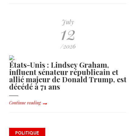
July
12
/2026
États-Unis : Lindsey Graham,
influent sénateur républicain et
allié majeur de Donald Trump, est
décédé à 71 ans
Continue reading
Alix Didier Fils-Aimé s’inscrit
POLITIQUE