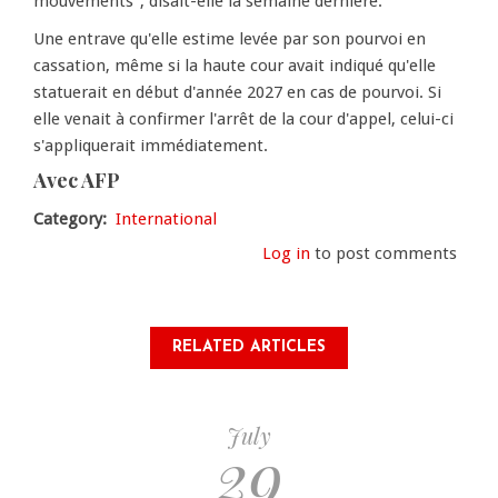
mouvements", disait-elle la semaine dernière.
Une entrave qu'elle estime levée par son pourvoi en
cassation, même si la haute cour avait indiqué qu'elle
statuerait en début d'année 2027 en cas de pourvoi. Si
elle venait à confirmer l'arrêt de la cour d'appel, celui-ci
s'appliquerait immédiatement.
Avec AFP
Category
International
Log in
to post comments
RELATED ARTICLES
July
29