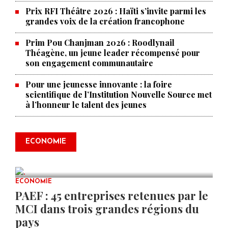
Prix RFI Théâtre 2026 : Haïti s’invite parmi les
grandes voix de la création francophone
Prim Pou Chanjman 2026 : Roodlynail
Théagène, un jeune leader récompensé pour
son engagement communautaire
Pour une jeunesse innovante : la foire
scientifique de l’Institution Nouvelle Source met
à l’honneur le talent des jeunes
Produire le savoir pour
transformer Haïti : BRH lance la
2ᵉ édition de ses Journées
ECONOMIE
scientifiques
JUL 23, 2026
0 COMMENTS
ECONOMIE
PAEF : 45 entreprises retenues par le
MCI dans trois grandes régions du
pays