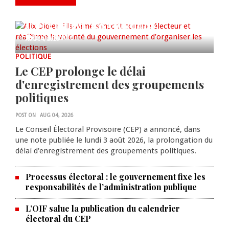
comme électeur et réaffirme la
volonté du gouvernement
d’organiser les élections
0 COMMENTS
AUG 04, 2026
POLITIQUE
Le CEP prolonge le délai
d'enregistrement des groupements
politiques
POST ON
AUG 04, 2026
Le Conseil Électoral Provisoire (CEP) a annoncé, dans
une note publiée le lundi 3 août 2026, la prolongation du
délai d'enregistrement des groupements politiques.
Processus électoral : le gouvernement fixe les
responsabilités de l’administration publique
L’OIF salue la publication du calendrier
électoral du CEP