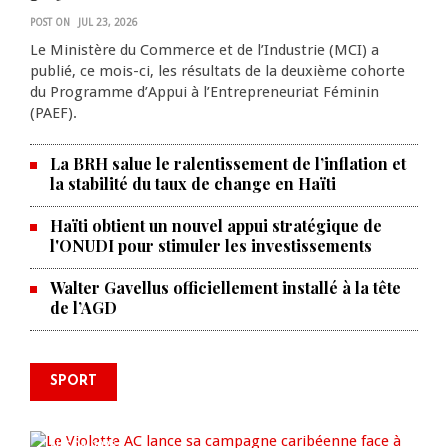
POST ON
JUL 23, 2026
Le Ministère du Commerce et de l’Industrie (MCI) a
publié, ce mois-ci, les résultats de la deuxième cohorte
du Programme d’Appui à l’Entrepreneuriat Féminin
(PAEF).
La BRH salue le ralentissement de l’inflation et
la stabilité du taux de change en Haïti
Haïti obtient un nouvel appui stratégique de
l'ONUDI pour stimuler les investissements
Walter Gavellus officiellement installé à la tête
de l’AGD
SPORT
Le Violette AC lance sa campagne
caribéenne face à Defence Force
AUG 04, 2026