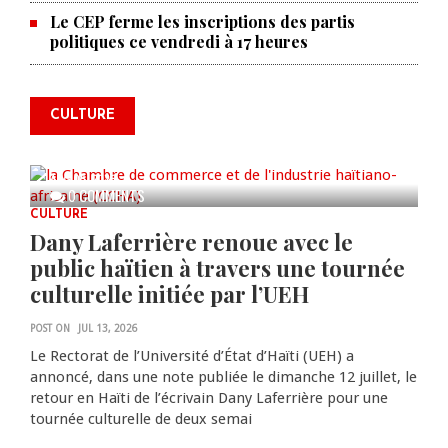
Le CEP ferme les inscriptions des partis
La Chambre de commerce et de
politiques ce vendredi à 17 heures
l'industrie haïtiano-africaine
annonce des activités pour
commémorer le 235e
CULTURE
anniversaire de la cérémonie du
Bois Caïman
AUG 05, 2026
0 COMMENTS
CULTURE
Dany Laferrière renoue avec le
public haïtien à travers une tournée
culturelle initiée par l’UEH
POST ON
JUL 13, 2026
Le Rectorat de l’Université d’État d’Haïti (UEH) a
annoncé, dans une note publiée le dimanche 12 juillet, le
retour en Haïti de l’écrivain Dany Laferrière pour une
tournée culturelle de deux semai