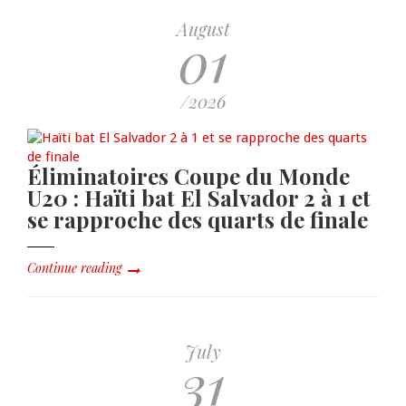
August
01
/2026
Éliminatoires Coupe du Monde
U20 : Haïti bat El Salvador 2 à 1 et
se rapproche des quarts de finale
Continue reading
July
31