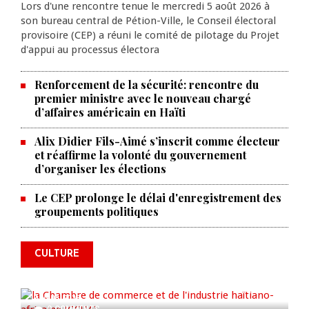
Lors d'une rencontre tenue le mercredi 5 août 2026 à
son bureau central de Pétion-Ville, le Conseil électoral
provisoire (CEP) a réuni le comité de pilotage du Projet
d'appui au processus électora
Renforcement de la sécurité: rencontre du
premier ministre avec le nouveau chargé
d’affaires américain en Haïti
Alix Didier Fils-Aimé s’inscrit comme électeur
et réaffirme la volonté du gouvernement
d’organiser les élections
La Chambre de commerce et de
Le CEP prolonge le délai d'enregistrement des
groupements politiques
l'industrie haïtiano-africaine
annonce des activités pour
commémorer le 235e
CULTURE
anniversaire de la cérémonie du
Bois Caïman
AUG 05, 2026
0 COMMENTS