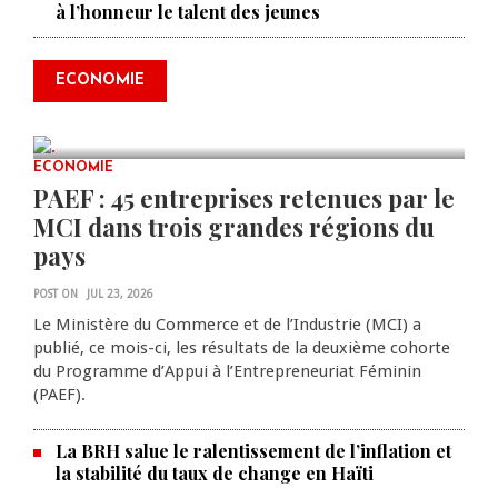
à l’honneur le talent des jeunes
Produire le savoir pour
transformer Haïti : BRH lance la
2ᵉ édition de ses Journées
ECONOMIE
scientifiques
JUL 23, 2026
0 COMMENTS
ECONOMIE
PAEF : 45 entreprises retenues par le
MCI dans trois grandes régions du
pays
POST ON
JUL 23, 2026
Le Ministère du Commerce et de l’Industrie (MCI) a
publié, ce mois-ci, les résultats de la deuxième cohorte
du Programme d’Appui à l’Entrepreneuriat Féminin
(PAEF).
La BRH salue le ralentissement de l’inflation et
la stabilité du taux de change en Haïti