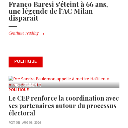
Franco Baresi s'éteint à 66 ans,
une légende de l'AC Milan
disparaît
Continue reading
Dre Sandra Paulemon appelle à
mettre Haïti en « mode électoral
POLITIQUE
» à travers une vaste campagne
nationale de sensibilisation
AUG 06, 2026
0 COMMENTS
POLITIQUE
Le CEP renforce la coordination avec
ses partenaires autour du processus
électoral
POST ON
AUG 06, 2026