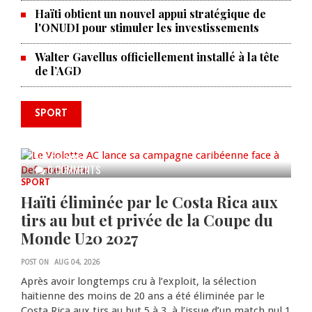
Haïti obtient un nouvel appui stratégique de
l'ONUDI pour stimuler les investissements
Walter Gavellus officiellement installé à la tête
de l’AGD
SPORT
Le Violette AC lance sa campagne
caribéenne face à Defence Force
AUG 04, 2026
0 COMMENTS
SPORT
Haïti éliminée par le Costa Rica aux
tirs au but et privée de la Coupe du
Monde U20 2027
POST ON
AUG 04, 2026
Après avoir longtemps cru à l’exploit, la sélection
haïtienne des moins de 20 ans a été éliminée par le
Costa Rica aux tirs au but 5 à 3, à l’issue d’un match nul 1