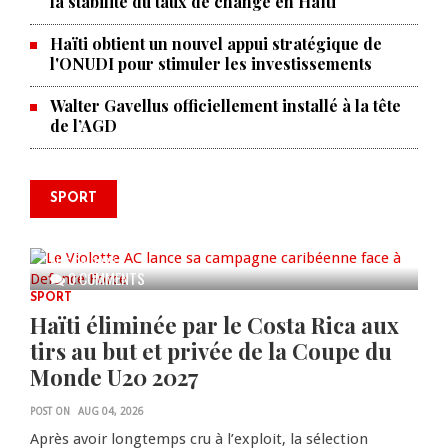
la stabilité du taux de change en Haïti
Haïti obtient un nouvel appui stratégique de
l'ONUDI pour stimuler les investissements
Walter Gavellus officiellement installé à la tête
de l’AGD
SPORT
Le Violette AC lance sa campagne
caribéenne face à Defence Force
AUG 04, 2026
0 COMMENTS
SPORT
Haïti éliminée par le Costa Rica aux
tirs au but et privée de la Coupe du
Monde U20 2027
POST ON
AUG 04, 2026
Après avoir longtemps cru à l’exploit, la sélection