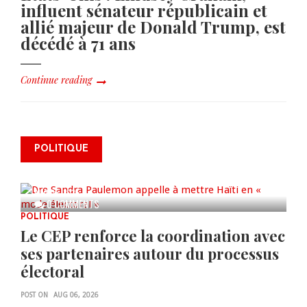
influent sénateur républicain et
allié majeur de Donald Trump, est
décédé à 71 ans
Continue reading
Dre Sandra Paulemon appelle à
mettre Haïti en « mode électoral
POLITIQUE
» à travers une vaste campagne
nationale de sensibilisation
AUG 06, 2026
0 COMMENTS
POLITIQUE
Le CEP renforce la coordination avec
ses partenaires autour du processus
électoral
POST ON
AUG 06, 2026