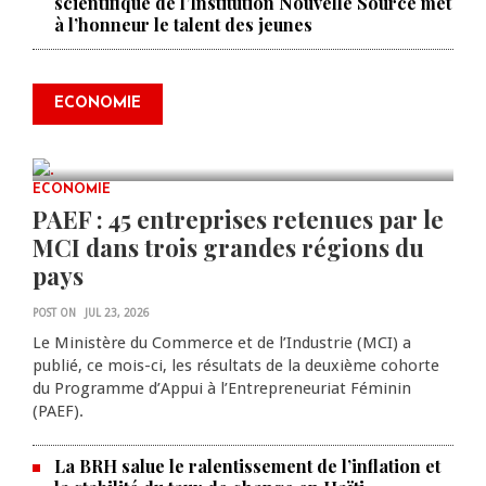
scientifique de l’Institution Nouvelle Source met
à l’honneur le talent des jeunes
Produire le savoir pour
transformer Haïti : BRH lance la
2ᵉ édition de ses Journées
ECONOMIE
scientifiques
JUL 23, 2026
0 COMMENTS
ECONOMIE
PAEF : 45 entreprises retenues par le
MCI dans trois grandes régions du
pays
POST ON
JUL 23, 2026
Le Ministère du Commerce et de l’Industrie (MCI) a
publié, ce mois-ci, les résultats de la deuxième cohorte
du Programme d’Appui à l’Entrepreneuriat Féminin
(PAEF).
La BRH salue le ralentissement de l’inflation et