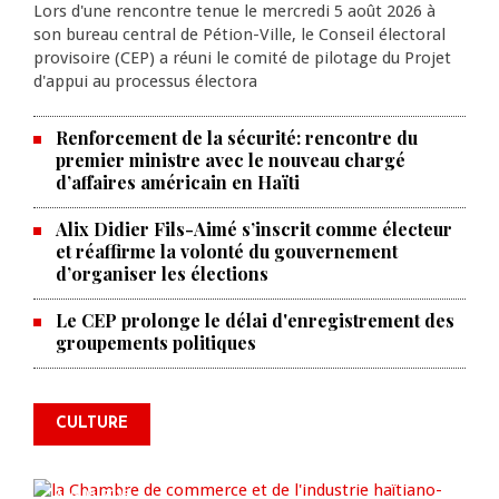
Lors d'une rencontre tenue le mercredi 5 août 2026 à
son bureau central de Pétion-Ville, le Conseil électoral
provisoire (CEP) a réuni le comité de pilotage du Projet
d'appui au processus électora
Renforcement de la sécurité: rencontre du
premier ministre avec le nouveau chargé
d’affaires américain en Haïti
Alix Didier Fils-Aimé s’inscrit comme électeur
et réaffirme la volonté du gouvernement
d’organiser les élections
Le CEP prolonge le délai d'enregistrement des
La Chambre de commerce et de
groupements politiques
l'industrie haïtiano-africaine
annonce des activités pour
commémorer le 235e
CULTURE
anniversaire de la cérémonie du
Bois Caïman
AUG 05, 2026