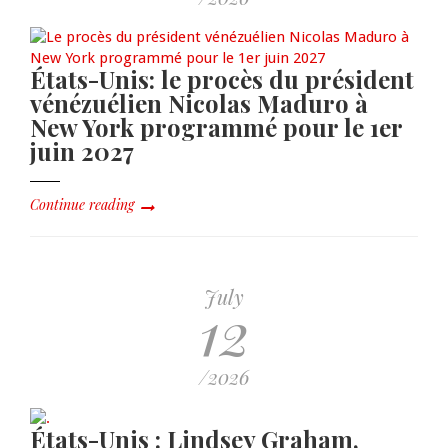
États-Unis: le procès du président
vénézuélien Nicolas Maduro à
New York programmé pour le 1er
juin 2027
Continue reading
July
12
/2026
États-Unis : Lindsey Graham,